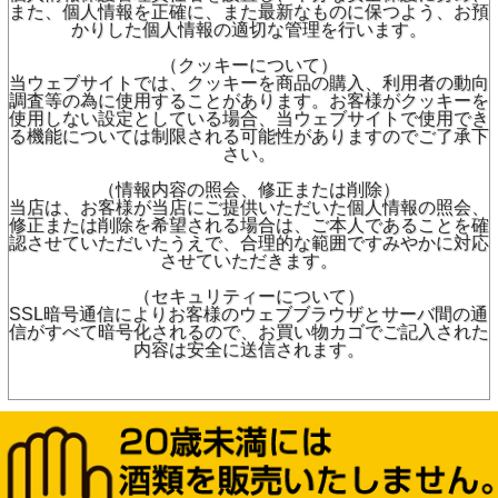
また、個人情報を正確に、また最新なものに保つよう、お預
かりした個人情報の適切な管理を行います。
（クッキーについて）
当ウェブサイトでは、クッキーを商品の購入、利用者の動向
調査等の為に使用することがあります。お客様がクッキーを
使用しない設定としている場合、当ウェブサイトで使用でき
る機能については制限される可能性がありますのでご了承下
さい。
（情報内容の照会、修正または削除）
当店は、お客様が当店にご提供いただいた個人情報の照会、
修正または削除を希望される場合は、ご本人であることを確
認させていただいたうえで、合理的な範囲ですみやかに対応
させていただきます。
（セキュリティーについて）
SSL暗号通信によりお客様のウェブブラウザとサーバ間の通
信がすべて暗号化されるので、お買い物カゴでご記入された
内容は安全に送信されます。