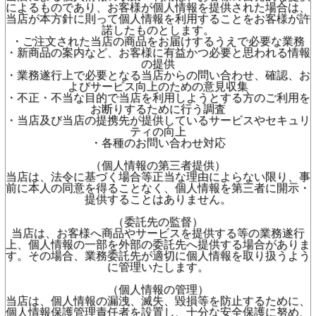
によるものであり、お客様が個人情報を提供された場合は、
当店が本方針に則って個人情報を利用することをお客様が許
諾したものとします。
・ご注文された当店の商品をお届けするうえで必要な業務
・新商品の案内など、お客様に有益かつ必要と思われる情報
の提供
・業務遂行上で必要となる当店からの問い合わせ、確認、お
よびサービス向上のための意見収集
・不正・不当な目的で当店を利用しようとする方のご利用を
お断りするために行う調査
・当店及び当店の提携先が提供しているサービスやセキュリ
ティの向上
・各種のお問い合わせ対応
（個人情報の第三者提供）
当店は、法令に基づく場合等正当な理由によらない限り、事
前に本人の同意を得ることなく、個人情報を第三者に開示・
提供することはありません。
（委託先の監督）
当店は、お客様へ商品やサービスを提供する等の業務遂行
上、個人情報の一部を外部の委託先へ提供する場合がありま
す。その場合、業務委託先が適切に個人情報を取り扱うよう
に管理いたします。
（個人情報の管理）
当店は、個人情報の漏洩、滅失、毀損等を防止するために、
個人情報保護管理責任者を設置し、十分な安全保護に努め、