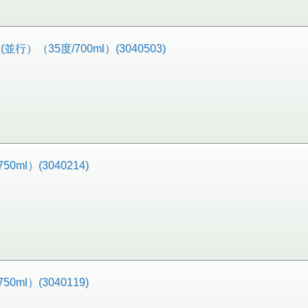
（35度/700ml）(3040503)
ml）(3040214)
ml）(3040119)