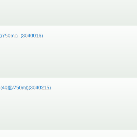
0ml）(3040016)
750ml)(3040215)