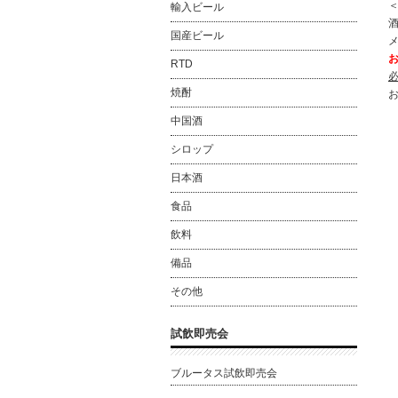
輸入ビール
酒
国産ビール
RTD
焼酎
中国酒
シロップ
日本酒
食品
飲料
備品
その他
試飲即売会
ブルータス試飲即売会