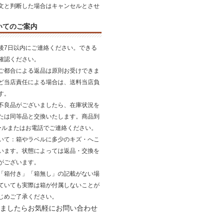
文と判断した場合はキャンセルとさせ
いてのご案内
後7日以内にご連絡ください。できる
確認ください。
ご都合による返品は原則お受けできま
ど当店責任による場合は、送料当店負
す。
不良品がございましたら、在庫状況を
たは同等品と交換いたします。商品到
ールまたはお電話でご連絡ください。
いて
：箱やラベルに多少のキズ・へこ
います。状態によっては返品・交換を
がございます。
「箱付き」「箱無し」の記載がない場
ていても実際は箱が付属しないことが
じめご了承ください。
ましたらお気軽にお問い合わせ