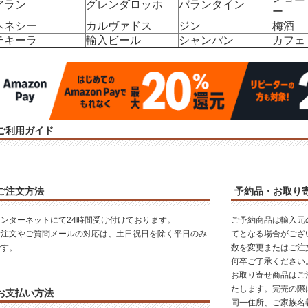
アラン
グレンダロッホ
バランタイン
ー
ヘネシー
カルヴァドス
ジン
梅酒
テキーラ
輸入ビール
シャンパン
カフェ
ご利用ガイド
ご注文方法
予約品・お取り
インターネットにて24時間受け付けております。
ご予約商品は輸入元
ご注文やご質問メールの対応は、土日祝日を除く平日のみ
てとなる場合がござ
です。
数を変更またはご注
何卒ご了承ください
お取り寄せ商品はご
たします。完売の際
お支払い方法
同一住所、ご家族名