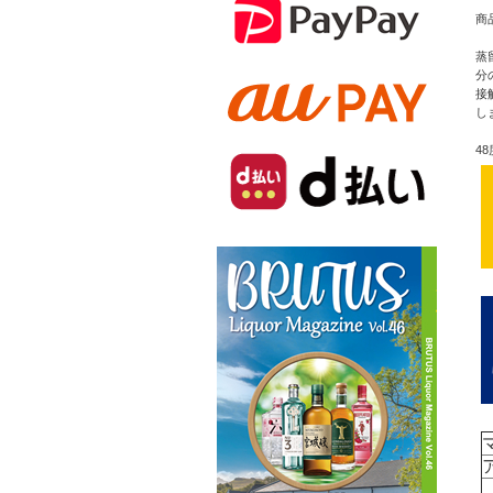
商
蒸
分
接
し
48