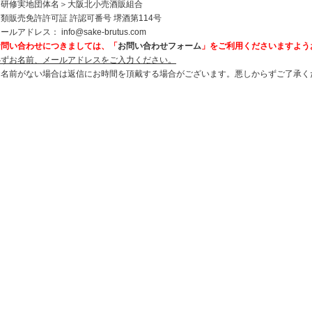
＜研修実地団体名＞大阪北小売酒販組合
類販売免許許可証 許認可番号 堺酒第114号
メールアドレス：
info@sake-brutus.com
お問い合わせにつきましては、「
お問い合わせフォーム
」をご利用くださいますよう
必ずお名前、メールアドレスをご入力ください。
お名前がない場合は返信にお時間を頂戴する場合がございます。悪しからずご了承く