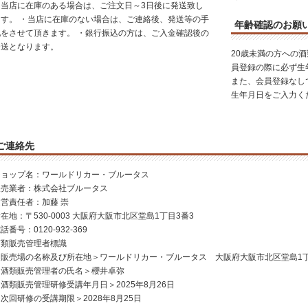
・当店に在庫のある場合は、ご注文日～3日後に発送致し
ます。 ・当店に在庫のない場合は、ご連絡後、発送等の手
年齢確認のお願
配をさせて頂きます。 ・銀行振込の方は、ご入金確認後の
発送となります。
20歳未満の方への
員登録の際に必ず生
また、会員登録なし
生年月日をご入力く
ご連絡先
ショップ名：ワールドリカー・ブルータス
販売業者：株式会社ブルータス
運営責任者：加藤 崇
在地：〒530-0003 大阪府大阪市北区堂島1丁目3番3
話番号：0120-932-369
酒類販売管理者標識
＜販売場の名称及び所在地＞ワールドリカー・ブルータス 大阪府大阪市北区堂島1丁
＜酒類販売管理者の氏名＞櫻井卓弥
酒類販売管理研修受講年月日＞2025年8月26日
次回研修の受講期限＞2028年8月25日