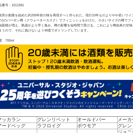
品番号：1011581
留所が創業を始めた約200年前の味を再現すべく作られた。現行10年ものよりやや若いウイ
の1のバーボン樽（クウォーターカスク）でフィニッシュをかけた。小さいサイズの樽でフ
触面積が増え、熟成がより早く進み、樽の影響を短時間で受ける。これにより樽由来の甘味
まうので、それに負けないよう48度でボトリングしています。
度 700ml
マッカラン
グレンリベット
オールドパー
メーカ
アードベッグ
ラフロイグ
ボウモア
グレン
ジョニ