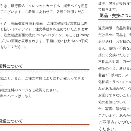
致等、弊社が複数注
代引き、銀行振込、クレジットカード払、楽天ペイを用意
て頂きます。
してございます。ご希望にあわせて、各種ご利用くださ
返品・交換につ
い。
代引き：商品引渡時 銀行振込：ご注文確定後7営業日以内
返品期限
：商品到着
あと払い（ペイディ）：注文手続きを進めていただきます
だけ早めに商品をご
、注文確認画面の後にPaidyへログイン、もしくはPaidy
アプリの画面が表示されます。手順に従いお支払いの手続
返品送料
：お客様の
きをしてください。
せん。破損・不良な
担にて交換いたしま
不良品の対応
：万一
送料について
確認のうえ、新品ま
着後7日以内に、メ
地域ごと、また、ご注文本数により送料が変わってきま
化粧箱・ラベルにつ
す。
みがある場合がござ
詳細は送料のページをご確認ください。
お受けできないこと
送料のページはこちら
箱の有無について
：
合、写真に箱が写っ
ございます。あらか
発送について
ご不明点がござい
ください。