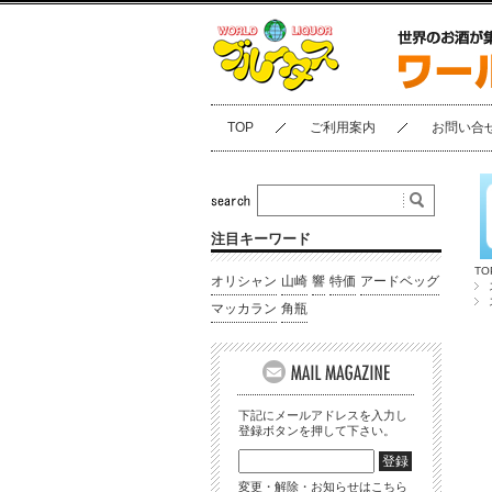
TOP
ご利用案内
お問い合
注目キーワード
TO
オリシャン
山崎
響
特価
アードベッグ
マッカラン
角瓶
下記にメールアドレスを入力し
登録ボタンを押して下さい。
変更・解除・お知らせはこちら