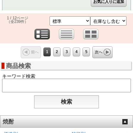
1 / 12ページ
（全239件）
1
2
3
4
5
前へ
次へ
商品検索
キーワード検索
焼酎