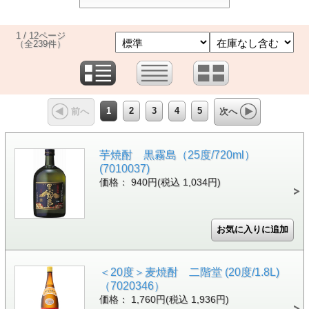
1 / 12ページ
（全239件）
1
2
3
4
5
前へ
次へ
芋焼酎 黒霧島（25度/720ml）
(7010037)
価格： 940円(税込 1,034円)
＜20度＞麦焼酎 二階堂 (20度/1.8L)
（7020346）
価格： 1,760円(税込 1,936円)