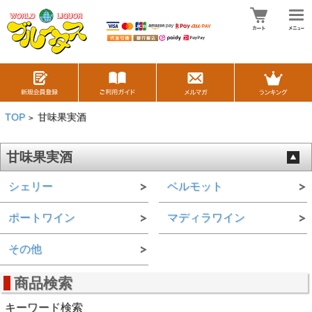
TOP
甘味果実酒
>
甘味果実酒
シェリー
ベルモット
ポートワイン
マディラワイン
その他
商品検索
キーワード検索