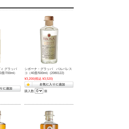
ィ グラッパ
シボーナ・グラッパ バルバレス
度/700ml）
コ（40度/500ml）(2080122)
¥3,200
(税込 ¥3,520)
)
購入数
個