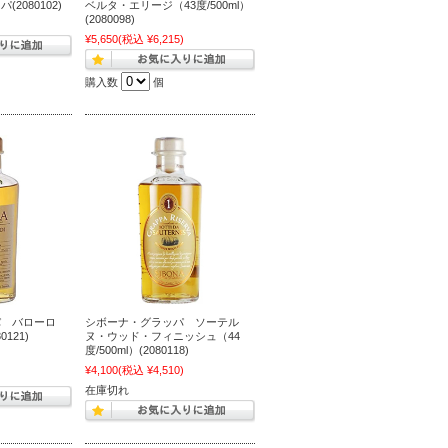
2080102)
ベルタ・エリージ（43度/500ml）
(2080098)
)
¥5,650
(税込 ¥6,215)
購入数
個
パ バローロ
シボーナ・グラッパ ソーテル
0121)
ヌ・ウッド・フィニッシュ（44
度/500ml）(2080118)
)
¥4,100
(税込 ¥4,510)
在庫切れ