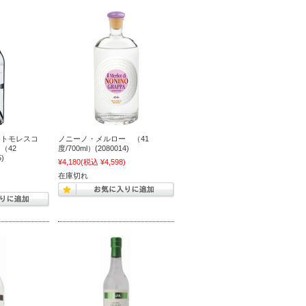
シトモレスコ
ノニーノ・メルロー （41
（42
度/700ml）(2080014)
)
¥4,180
(税込 ¥4,598)
)
在庫切れ