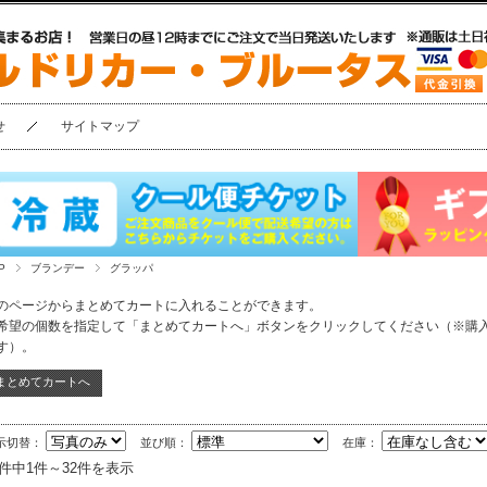
せ
サイトマップ
P
ブランデー
グラッパ
のページからまとめてカートに入れることができます。
希望の個数を指定して「まとめてカートへ」ボタンをクリックしてください（※購
す）。
示切替：
並び順：
在庫：
2件中1件～32件を表示