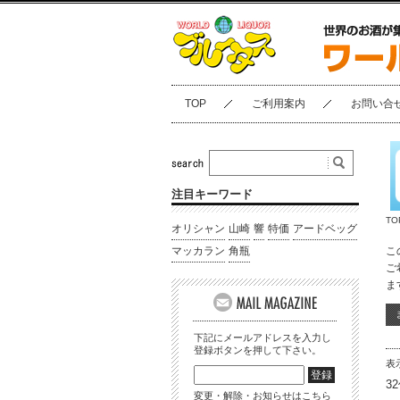
TOP
ご利用案内
お問い合
注目キーワード
TO
オリシャン
山崎
響
特価
アードベッグ
マッカラン
角瓶
こ
ご
ま
下記にメールアドレスを入力し
登録ボタンを押して下さい。
表
3
変更・解除・お知らせはこちら