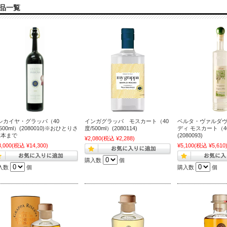
品一覧
シカイヤ・グラッパ（40
インガグラッパ モスカート（40
ベルタ・ヴァルダヴ
500ml）(2080010)※おひとりさ
度/500ml）(2080114)
ディ モスカート（40
1本まで
(2080093)
¥2,080
(税込 ¥2,288)
3,000
(税込 ¥14,300)
¥5,100
(税込 ¥5,610
購入数
個
入数
個
購入数
個