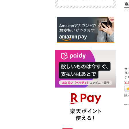
商
サ
度/
ま
¥1
購