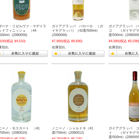
ボーナ・リゼルヴァ・マデイラ
ガイアグラッパ バローロ （ガ
ガイアグラッパ 
ッドフィニッシュ （44
イヤグラッパ）（42度/500ml）
コ （ガイヤグラ
500ml）(2080056)
(2080066)
度/500ml）(2080008
,100
(税込 ¥4,510)
¥7,900
(税込 ¥8,690)
¥4,580
(税込 ¥5,038
庫切れ
在庫切れ
在庫切れ
ニーノ・モスカート （41
ノニーノ・シャルドネ（41
ガイアグラッパ 
700ml）(2080015)
度/700ml）(2080012)
ィ （ガイヤグラ
度/500ml）(2080009
,750
(税込 ¥5,225)
¥4,750
(税込 ¥5,225)