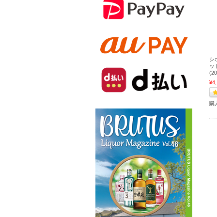
シ
ッ
(2
¥4
購