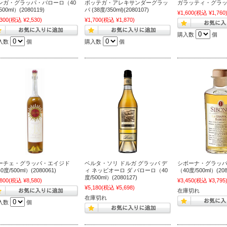
ンガ・グラッパ・バローロ（40
ボッテガ・アレキサンダーグラッ
ガラッティ・グラッパ(
500ml）(2080119)
パ (38度/350ml)(2080107)
¥1,600
(税込 ¥1,760
,300
(税込 ¥2,530)
¥1,700
(税込 ¥1,870)
購入数
個
入数
個
購入数
個
ーチェ・グラッパ・エイジド
ベルタ・ソリ ドルガ グラッパ デ
シボーナ・グラッ
0度/500ml）(2080061)
ィ ネッビオーロ ダ バローロ（40
（40度/500ml）(208
度/500ml）(2080127)
,800
(税込 ¥8,580)
¥3,450
(税込 ¥3,795
¥5,180
(税込 ¥5,698)
在庫切れ
在庫切れ
入数
個