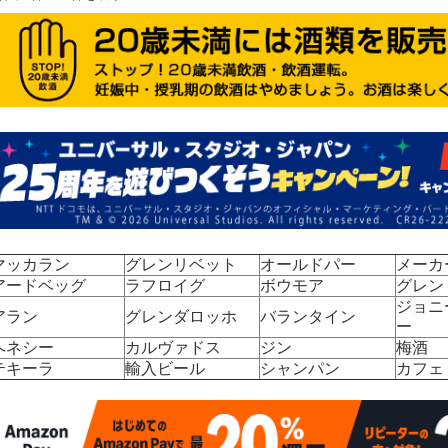
マッカラン
グレンリベット
オールドパー
メーカ
アードベッグ
ラフロイグ
ボウモア
グレン
ジョニ
アラン
グレンダロッホ
バランタイン
ー
ヘネシー
カルヴァドス
ジン
梅酒
テキーラ
輸入ビール
シャンパン
カフェ