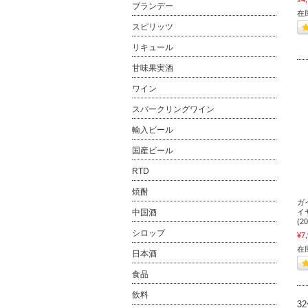
ブランデー
在
スピリッツ
リキュール
甘味果実酒
ワイン
スパークリングワイン
輸入ビール
国産ビール
RTD
焼酎
ガ
イ
中国酒
(2
シロップ
¥7
在
日本酒
食品
飲料
3