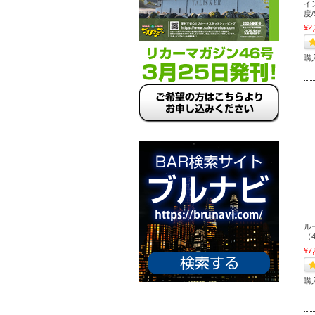
イ
度/
¥2
購
ル
（4
¥7
購