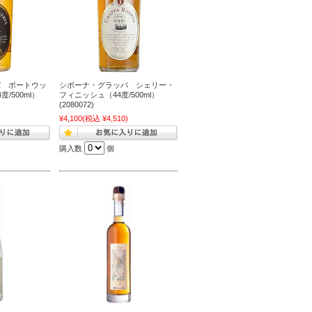
パ ポートウッ
シボーナ・グラッパ シェリー・
/500ml）
フィニッシュ（44度/500ml）
(2080072)
)
¥4,100
(税込 ¥4,510)
購入数
個