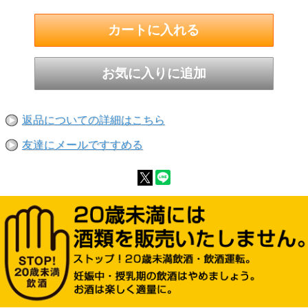
グラッパの蒸留に使用される搾りかすはフレッシ
ュなものだけを選別。また、選別されたものは、
正確な蒸留により、高品質のレベルに到達しま
す。
常に設備を改善し、蒸留液は、最初と最後の部分
を取り除いた、いわゆる、ハートの部分だけを使
用してグラッパを製造する、などのこだわりを持
っています。その後、樽の中で長い間熟成されま
すが、これはグラッパに柔らかさや心地よさだけ
返品についての詳細はこちら
ではなく、より複雑な香りを与えてくれます。
友達にメールですすめる
44度 500ml