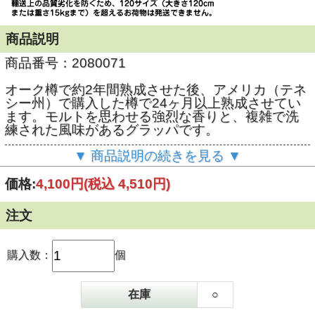
商品説明
商品番号：2080071
オーク樽で約2年間熟成させた後、アメリカ（テネ
シー州）で購入した樽で24ヶ月以上熟成させてい
ます。モルトを思わせる強烈な香りと、複雑で洗
練された風味があるグラッパです。
▼ 商品説明の続きを見る ▼
シボーナ蒸留所は、ピエモンテ州アルバ近郊で数
百年前よりグラッパを蒸留する歴史ある蒸留所で
す。
価格:
4,100円
(税込 4,510円)
ピエモンテ州で最古の蒸留所の証明である、
UTF(蒸留所商取引監督機関)の登録ナンバーは
注文
「No.1」。単一品種のぶどうからグラッパを手作
りしてきました。もともと、蒸留には古い機関車
を使って行われていました。当時は、銅製の蒸留
購入数：
個
器を使用。搾りかすは、蒸留所に到着するとすぐ
さま蒸留され、アロマの抽出が始まります。近
年、マスカットやマスカット・ハンブルグ、ピン
在庫
○
ク・マスカットが蒸留されています。