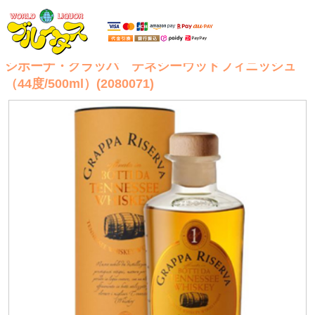
TOP
ブランデー
グラッパ
その他グラッパ
>
>
>
シボーナ・グラッパ テネシーウッドフィニッシュ
（44度/500ml）(2080071)