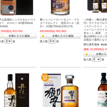
甲山蒸溜所シングルモルトウイ
響ジャパニーズハーモニー・マス
＜特価＞（弊社通常価
ー オロロソ (42度/500ml)
ターズセレクト 意匠ボトル（並
円）サクラオブル
054356)
行） (43度/700ml)(1051174)
ィスティラリー 
ジャパニーズウイスキ
7,000
(税込 ¥29,700)
¥45,800
(税込 ¥50,380)
本セット_桜尾 （10
価はWEBからのご
定限定で適用とな
入数
個
購入数
個
弊社通常価格:
¥3,6
価格:
¥2,980
(税込 ¥3
購入数
個