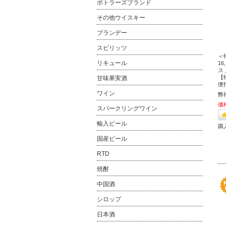
ボトラーズブランド
その他ウイスキー
ブランデー
スピリッツ
＜
リキュール
1
ス 
【
甘味果実酒
便
ワイン
弊
価
スパークリングワイン
輸入ビール
購
国産ビール
RTD
焼酎
中国酒
シロップ
日本酒