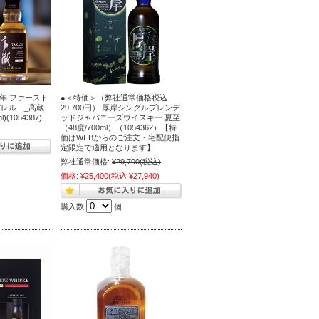
2年 ファースト
●＜特価＞（弊社通常価格税込
レル _高蔵
29,700円） 厚岸シングルブレンデ
)(1054387)
ッドジャパニーズウイスキー 夏至
（48度/700ml）（1054362）【特
)
価はWEBからのご注文・宅配便指
定限定で適用となります】
弊社通常価格:
¥29,700
(税込)
価格:
¥25,400
(税込 ¥27,940)
購入数
個