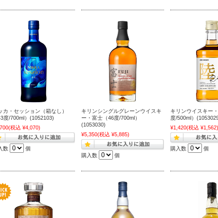
ッカ・セッション（箱なし）
キリンシングルグレーンウイスキ
キリンウイスキー・
3度/700ml）(1052103)
ー・富士（46度/700ml）
度/500ml）(1053029
(1053030)
,700
(税込 ¥4,070)
¥1,420
(税込 ¥1,562
¥5,350
(税込 ¥5,885)
入数
個
購入数
個
購入数
個