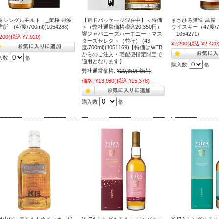
波シングルモルト _黄桜 丹波
【新旧パッケージ混在中】＜特価
まさひろ酒造 昌廣
所 (47度/700ml)(1054288)
＞（弊社通常価格税込20,350円）
ウイスキー（47度/7
響ジャパニーズハーモニー・マス
（1054271）
,200
(税込 ¥7,920)
ターズセレクト（並行） (43
¥2,200
(税込 ¥2,420
度/700ml)(1051169)【特価はWEB
からのご注文・宅配便指定限定で
入数
個
適用となります】
購入数
個
弊社通常価格:
¥20,350
(税込)
価格:
¥13,980
(税込 ¥15,378)
購入数
個
甲山ピュアモルトウイスキー杉
YUZA シングルモルト ジャパニー
YUZA シングルモ