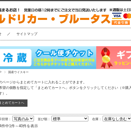
せ
サイトマップ
P
国産ウイスキー
のページからまとめてカートに入れることができます。
希望の個数を指定して「まとめてカートへ」ボタンをクリックしてください（※購
す）。
示切替：
並び順：
在庫：
74件中1件～40件を表示