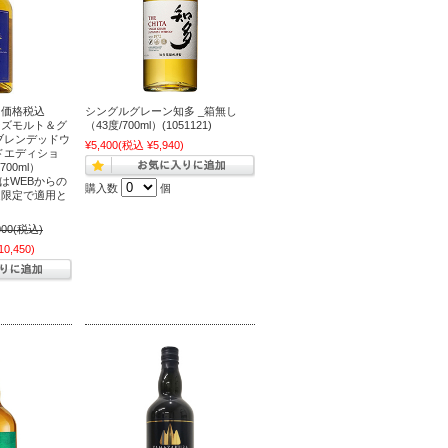
常価格税込
シングルグレーン知多 _箱無し
ローズモルト＆グ
（43度/700ml）(1051121)
ブレンデッドウ
¥5,400
(税込 ¥5,940)
ドエディショ
00ml）
価はWEBからの
購入数
個
定限定で適用と
000
(税込)
0,450)