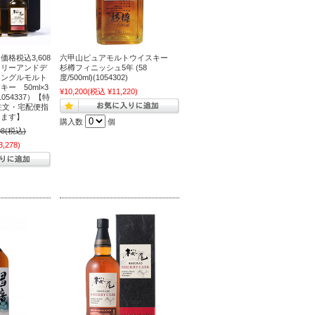
格税込3,608
六甲山ピュアモルトウイスキー
ワリーアンドデ
杉樽フィニッシュ5年 (58
シングルモルト
度/500ml)(1054302)
ー 50ml×3
¥10,200
(税込 ¥11,220)
54337）【特
注文・宅配便指
ります】
購入数
個
08
(税込)
,278)