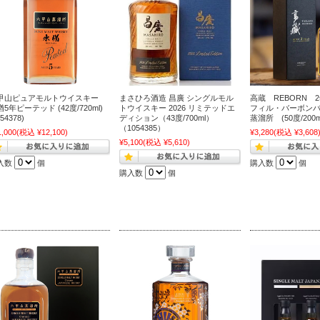
甲山ピュアモルトウイスキー
まさひろ酒造 昌廣 シングルモル
高蔵 REBORN 
5年ピーテッド (42度/720ml)
トウイスキー 2026 リミテッドエ
フィル・バーボンバ
054378)
ディション（43度/700ml）
蒸溜所 (50度/200ml
（1054385）
1,000
(税込 ¥12,100)
¥3,280
(税込 ¥3,608
¥5,100
(税込 ¥5,610)
入数
個
購入数
個
購入数
個