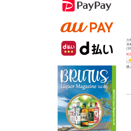
六
水楢
(1
¥1
購