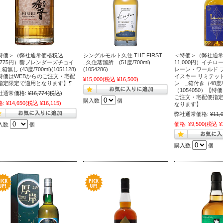
特価＞（弊社通常価格税込
シングルモルト久住 THE FIRST
＜特価＞（弊社通
6,775円）響ブレンダーズチョイ
_久住蒸溜所 (51度/700ml)
11,000円）イチ
_箱無し (43度/700ml)(1051128)
(1054286)
レーン・ワールド 
特価はWEBからのご注文・宅配
イスキー リミテッ
¥15,000
(税込 ¥16,500)
指定限定で適用となります】¶
ン _箱付き（48度/7
（1054050）【特
社通常価格:
¥16,774
(税込)
ご注文・宅配便指
購入数
個
格:
¥14,650
(税込 ¥16,115)
なります】
弊社通常価格:
¥11,
価格:
¥9,500
(税込 ¥1
入数
個
購入数
個