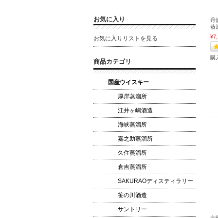
お気に入り
丹
蒸溜
¥7
お気に入りリストを見る
購
商品カテゴリ
国産ウイスキー
厚岸蒸溜所
江井ヶ嶋酒造
海峡蒸溜所
嘉之助蒸溜所
久住蒸溜所
倉吉蒸溜所
SAKURAOディスティラリー
笹の川酒造
サントリー
六