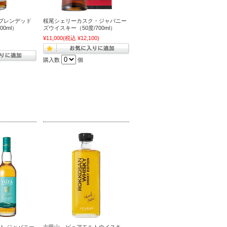
 ブレンデッド
桜尾シェリーカスク・ジャパニー
00ml）
ズウイスキー（50度/700ml）
¥11,000
(税込 ¥12,100)
)
購入数
個
ルト ジャパニー
六甲山 ピュアモルトウイスキ