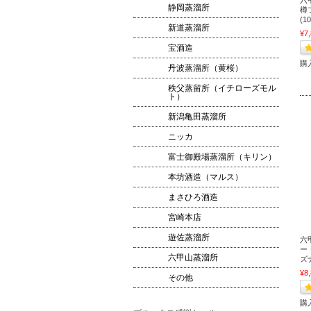
静岡蒸溜所
樽フ
(1
新道蒸溜所
¥7
宝酒造
購
丹波蒸溜所（黄桜）
秩父蒸留所（イチローズモル
ト）
新潟亀田蒸溜所
ニッカ
富士御殿場蒸溜所（キリン）
本坊酒造（マルス）
まさひろ酒造
宮崎本店
遊佐蒸溜所
六
ー
六甲山蒸溜所
ズナ
¥8
その他
購