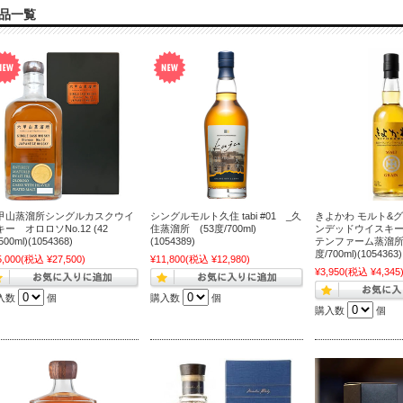
品一覧
甲山蒸溜所シングルカスクウイ
シングルモルト久住 tabi #01 _久
きよかわ モルト&
ー オロロソNo.12 (42
住蒸溜所 (53度/700ml)
ンデッドウイスキー
500ml)(1054368)
(1054389)
テンファーム蒸溜所 
度/700ml)(105436
5,000
(税込 ¥27,500)
¥11,800
(税込 ¥12,980)
¥3,950
(税込 ¥4,345
入数
個
購入数
個
購入数
個