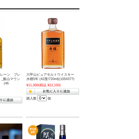
グレーン ブレ
六甲山ピュアモルトウイスキー
 _飯山マウン
水楢5年 (42度/720ml)(1054377)
(46
¥11,000
(税込 ¥12,100)
3)
)
購入数
個