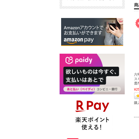
商
六
スキ
度/
¥2
購