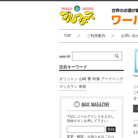
TOP
ご利用案内
お問い合
注目キーワード
TO
オリシャン
山崎
響
特価
アードベッグ
マッカラン
角瓶
こ
ご
ま
下記にメールアドレスを入力し
登録ボタンを押して下さい。
表
1
変更・解除・お知らせはこちら