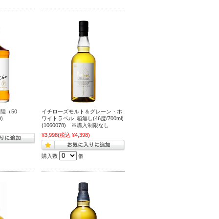
陸（50
イチローズモルト＆グレーン・ホ
)
ワイトラベル_箱無し(46度/700ml)
(1060078) ※購入制限なし
)
¥3,998
(税込 ¥4,398)
購入数
個