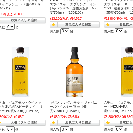
ィニッシュ (60度/500ml)
ズウイスキー スプリング・イン・
ズウイスキー サー
054211)
ジャパン2024 _遊佐蒸溜所（55
2023 _遊佐蒸溜
度/700ml）（1054208）
（55度/700ml）（1
,850
(税込 ¥8,635)
¥13,200
(税込 ¥14,520)
¥12,800
(税込 ¥14,0
入数
個
購入数
個
購入数
個
甲山 ピュアモルトウイスキ
キリン シングルモルト ジャパニ
六甲山 ピュアモ
・MIZUNARAピーテッド _ミ
ーズウイスキー 富士（46
ー・MIZUNARA _
ラ (42度/720ml)(1054168)
度/700ml）(1053034)
度/720ml)(1054148)
,800
(税込 ¥9,680)
¥6,080
(税込 ¥6,688)
¥8,800
(税込 ¥9,680
入数
個
購入数
個
購入数
個