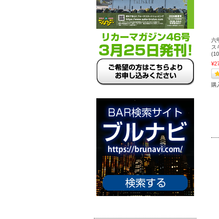
六
スキ
(1
¥2
購