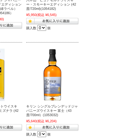
ドエディション
ー・スモーキーエディション (42
所（緑ラベル）
度/720ml)(1054182)
054186）
¥5,950
(税込 ¥6,545)
80)
購入数
個
ルトウイスキ
キリン シングルブレンデッドジャ
ミズナラ (42
パニーズウイスキー 富士（43
度/700ml）(1053032)
)
¥5,640
(税込 ¥6,204)
購入数
個