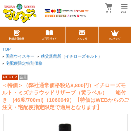
TOP
国産ウイスキー
秩父蒸留所（イチローズモルト）
>
>
宅配便限定特別価格
>
PICK UP
会員
＜特価＞（弊社通常価格税込8,800円）イチローズモ
ルト・ミズナラウッドリザーブ（黄ラベル） _箱付
き (46度/700ml)（1060049）【特価はWEBからのご
注文・宅配便指定限定で適用となります】