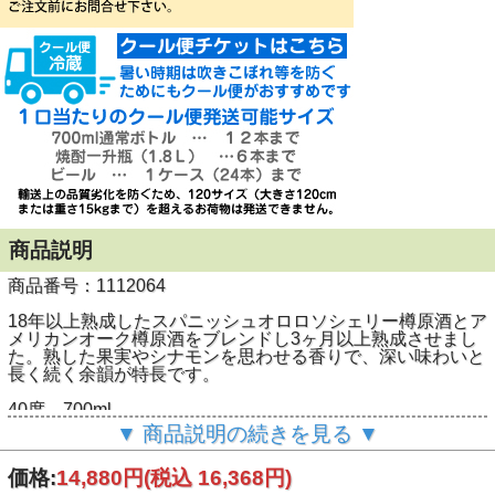
商品説明
商品番号：1112064
18年以上熟成したスパニッシュオロロソシェリー樽原酒とア
メリカンオーク樽原酒をブレンドし3ヶ月以上熟成させまし
た。熟した果実やシナモンを思わせる香りで、深い味わいと
長く続く余韻が特長です。
40度 700ml
▼ 商品説明の続きを見る ▼
価格:
14,880円
(税込 16,368円)