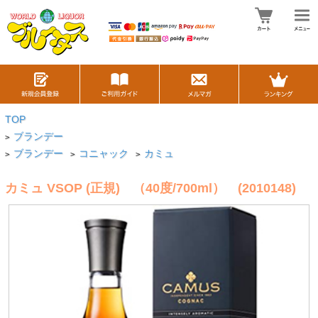
TOP
ブランデー
>
ブランデー
コニャック
カミュ
>
>
>
カミュ VSOP (正規) （40度/700ml） (2010148)