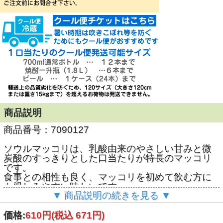
商品説明
商品番号：7090127
ソウルマッコリは、乳酸由来のやさしい甘みと微
炭酸のすっきりとした口当たりが特長のマッコリ
です。
食事との相性も良く、マッコリを初めて飲む方に
も親しみやすい味わいです。
▼ 商品説明の続きを見る ▼
原材料：米、米こうじ、小麦こうじ、糖類／酸味
料、甘味料（アスパルテーム・Ｌ－フェニルアラ
価格:
610円
(税込 671円)