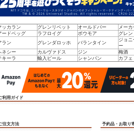
マッカラン
グレンリベット
オールドパー
メーカ
アードベッグ
ラフロイグ
ボウモア
グレン
ジョニ
アラン
グレンダロッホ
バランタイン
ー
ヘネシー
カルヴァドス
ジン
梅酒
テキーラ
輸入ビール
シャンパン
カフェ
ご利用ガイド
ご注文方法
予約品・お取り