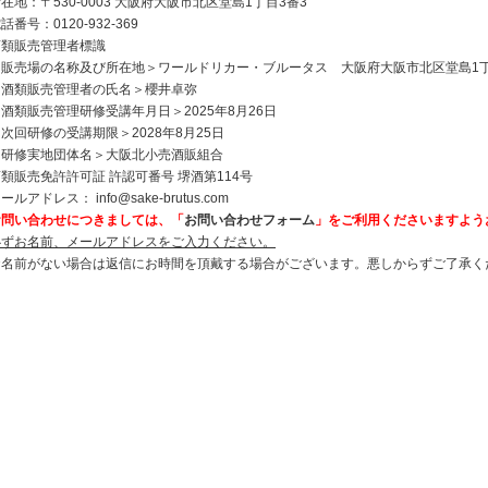
在地：〒530-0003 大阪府大阪市北区堂島1丁目3番3
話番号：0120-932-369
酒類販売管理者標識
＜販売場の名称及び所在地＞ワールドリカー・ブルータス 大阪府大阪市北区堂島1丁
＜酒類販売管理者の氏名＞櫻井卓弥
酒類販売管理研修受講年月日＞2025年8月26日
次回研修の受講期限＞2028年8月25日
＜研修実地団体名＞大阪北小売酒販組合
類販売免許許可証 許認可番号 堺酒第114号
メールアドレス：
info@sake-brutus.com
お問い合わせにつきましては、「
お問い合わせフォーム
」をご利用くださいますよう
必ずお名前、メールアドレスをご入力ください。
お名前がない場合は返信にお時間を頂戴する場合がございます。悪しからずご了承く