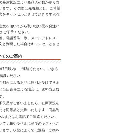
の受注状況により商品入荷数が割り当
います。 その際は先着順とし、ご希望
文をキャンセルとさせて頂きます ので
。
注文を頂いてから取り扱い元へ発注い
は ご了承ください。
義、電話番号一致、メールアドレス一
文と判断した場合はキャンセルとさせ
いてのご案内
後7日以内にご連絡ください。できる
確認ください。
ご都合による返品は原則お受けできま
ど当店責任による場合は、送料当店負
す。
不良品がございましたら、在庫状況を
たは同等品と交換いたします。商品到
ールまたはお電話でご連絡ください。
いて
：箱やラベルに多少のキズ・へこ
います。状態によっては返品・交換を