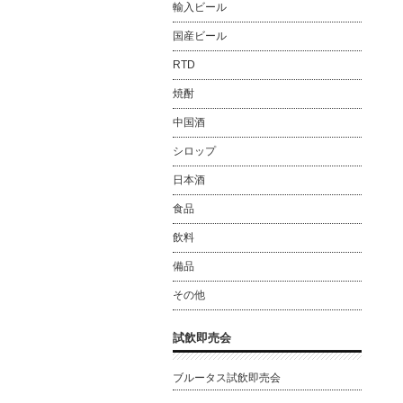
輸入ビール
国産ビール
RTD
焼酎
中国酒
シロップ
日本酒
食品
飲料
備品
その他
試飲即売会
ブルータス試飲即売会