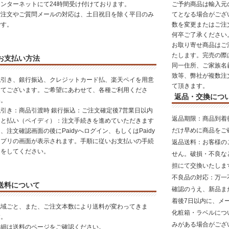
インターネットにて24時間受け付けております。
ご予約商品は輸入元
ご注文やご質問メールの対応は、土日祝日を除く平日のみ
てとなる場合がござ
です。
数を変更またはご注
何卒ご了承ください
お取り寄せ商品はご
たします。完売の際
お支払い方法
同一住所、ご家族名
致等、弊社が複数注
代引き、銀行振込、クレジットカード払、楽天ペイを用意
て頂きます。
してございます。ご希望にあわせて、各種ご利用くださ
返品・交換につ
い。
代引き：商品引渡時 銀行振込：ご注文確定後7営業日以内
返品期限
：商品到着
あと払い（ペイディ）：注文手続きを進めていただきます
だけ早めに商品をご
、注文確認画面の後にPaidyへログイン、もしくはPaidy
アプリの画面が表示されます。手順に従いお支払いの手続
返品送料
：お客様の
きをしてください。
せん。破損・不良な
担にて交換いたしま
不良品の対応
：万一
送料について
確認のうえ、新品ま
着後7日以内に、メ
地域ごと、また、ご注文本数により送料が変わってきま
化粧箱・ラベルにつ
す。
みがある場合がござ
詳細は送料のページをご確認ください。