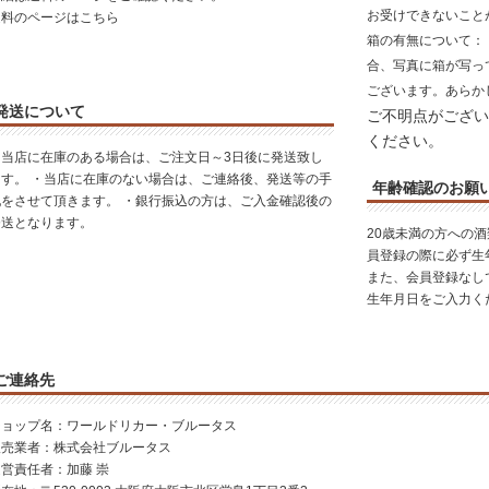
お受けできないこと
送料のページはこちら
箱の有無について
：
合、写真に箱が写っ
ございます。あらか
発送について
ご不明点がござい
ください。
・当店に在庫のある場合は、ご注文日～3日後に発送致し
ます。 ・当店に在庫のない場合は、ご連絡後、発送等の手
年齢確認のお願
配をさせて頂きます。 ・銀行振込の方は、ご入金確認後の
発送となります。
20歳未満の方への
員登録の際に必ず生
また、会員登録なし
生年月日をご入力く
ご連絡先
ショップ名：ワールドリカー・ブルータス
販売業者：株式会社ブルータス
運営責任者：加藤 崇