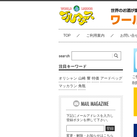
TOP
ご利用案内
お問い合
注目キーワード
ご
オリシャン
山崎
響
特価
アードベッグ
削
マッカラン
角瓶
下記にメールアドレスを入力し
登録ボタンを押して下さい。
変更・解除・お知らせはこちら