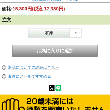
スクの18年熟成で、シングルカスクのカスクスト
レングスボトリングです。香りは、ローストカシ
価格:
15,800円
(税込 17,380円)
ューナッツや粉砂糖、マシュマロ、シガーボック
スが感じられます。味わいは、トフィーの甘みと
注文
スモークドプロシュート、クルミ、ハリッサ（唐
辛子調味料）とシーソルトが重なります。フィニ
ッシュには、塩漬けハムにオレンジジュースやバ
在庫
×
ルサミコクリーム、タバコやコニャック、キャラ
メルクッキーの余韻が続きます。
ケイデンヘッドは1842年アバディーンに創業した
スコットランド最古のインディペンデント・ボト
ラーです。ノンチルフィルターとノンカラーリン
グをポリシーとし、180年以上の歴史が積み上げた
返品についての詳細はこちら
蒸溜所とのコネクションと磨かれた目利きによる
品質の高さは他の追随を許しません。
友達にメールですすめる
55.0度 700ml