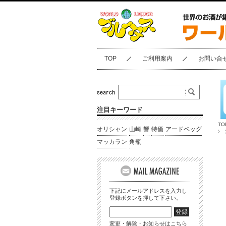
TOP
ご利用案内
お問い合
注目キーワード
TO
オリシャン
山崎
響
特価
アードベッグ
マッカラン
角瓶
下記にメールアドレスを入力し
登録ボタンを押して下さい。
変更・解除・お知らせはこちら