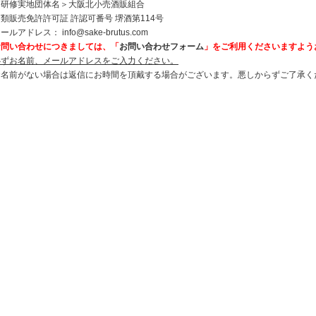
＜研修実地団体名＞大阪北小売酒販組合
類販売免許許可証 許認可番号 堺酒第114号
メールアドレス：
info@sake-brutus.com
お問い合わせにつきましては、「
お問い合わせフォーム
」をご利用くださいますよう
必ずお名前、メールアドレスをご入力ください。
お名前がない場合は返信にお時間を頂戴する場合がございます。悪しからずご了承く