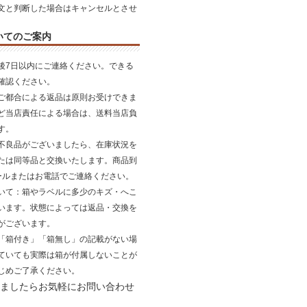
文と判断した場合はキャンセルとさせ
いてのご案内
後7日以内にご連絡ください。できる
確認ください。
ご都合による返品は原則お受けできま
ど当店責任による場合は、送料当店負
す。
不良品がございましたら、在庫状況を
たは同等品と交換いたします。商品到
ールまたはお電話でご連絡ください。
いて
：箱やラベルに多少のキズ・へこ
います。状態によっては返品・交換を
がございます。
「箱付き」「箱無し」の記載がない場
ていても実際は箱が付属しないことが
じめご了承ください。
ましたらお気軽にお問い合わせ