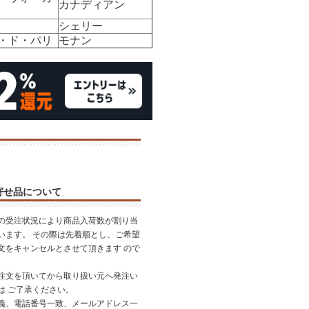
カナディアン
シェリー
・ド・パリ
モナン
寄せ品について
の受注状況により商品入荷数が割り当
います。 その際は先着順とし、ご希望
文をキャンセルとさせて頂きます ので
。
注文を頂いてから取り扱い元へ発注い
は ご了承ください。
義、電話番号一致、メールアドレス一