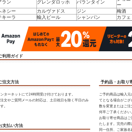
アラン
グレンダロッホ
バランタイン
ー
ヘネシー
カルヴァドス
ジン
梅酒
テキーラ
輸入ビール
シャンパン
カフェ
ご利用ガイド
ご注文方法
予約品・お取り
インターネットにて24時間受け付けております。
ご予約商品は輸入元
ご注文やご質問メールの対応は、土日祝日を除く平日のみ
てとなる場合がござ
です。
数を変更またはご注
何卒ご了承ください
お取り寄せ商品はご
たします。完売の際
お支払い方法
同一住所、ご家族名