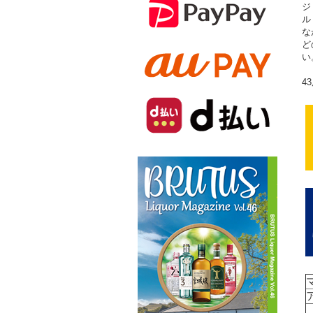
ジ
ル
な
ど
い
4