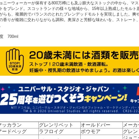
ョニーウォーカーが保有する800万樽にも及ぶ膨大なストックの中から、マ
トをブレンド。スコットランドの様々な地域から、15年以上熟成したモルト
がらも、複層的でバランスのとれたブレンデッドモルトを実現しました。爽
の香りが複雑に交わりながらも調和。奥深さと芳醇な味わいを、ストレート
。
3度 700ml
マッカラン
グレンリベット
オールドパー
メーカ
アードベッグ
ラフロイグ
ボウモア
グレン
ジョニ