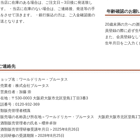
・当店に在庫のある場合は、ご注文日～3日後に発送致し
ます。 ・当店に在庫のない場合は、ご連絡後、発送等の手
年齢確認のお願
配をさせて頂きます。 ・銀行振込の方は、ご入金確認後の
発送となります。
20歳未満の方への
員登録の際に必ず生
また、会員登録なし
生年月日をご入力く
ご連絡先
ショップ名：ワールドリカー・ブルータス
販売業者：株式会社ブルータス
運営責任者：加藤 崇
在地：〒530-0003 大阪府大阪市北区堂島1丁目3番3
話番号：0120-932-369
酒類販売管理者標識
＜販売場の名称及び所在地＞ワールドリカー・ブルータス 大阪府大阪市北区堂島1丁
＜酒類販売管理者の氏名＞櫻井卓弥
酒類販売管理研修受講年月日＞2025年8月26日
次回研修の受講期限＞2028年8月25日