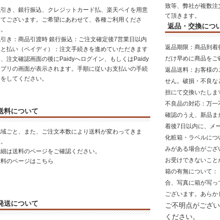
致等、弊社が複数注
代引き、銀行振込、クレジットカード払、楽天ペイを用意
て頂きます。
してございます。ご希望にあわせて、各種ご利用くださ
返品・交換につ
い。
代引き：商品引渡時 銀行振込：ご注文確定後7営業日以内
返品期限
：商品到着
あと払い（ペイディ）：注文手続きを進めていただきます
だけ早めに商品をご
、注文確認画面の後にPaidyへログイン、もしくはPaidy
アプリの画面が表示されます。手順に従いお支払いの手続
返品送料
：お客様の
きをしてください。
せん。破損・不良な
担にて交換いたしま
不良品の対応
：万一
送料について
確認のうえ、新品ま
着後7日以内に、メ
地域ごと、また、ご注文本数により送料が変わってきま
化粧箱・ラベルにつ
す。
みがある場合がござ
詳細は送料のページをご確認ください。
お受けできないこと
送料のページはこちら
箱の有無について
：
合、写真に箱が写っ
ございます。あらか
発送について
ご不明点がござい
ください。