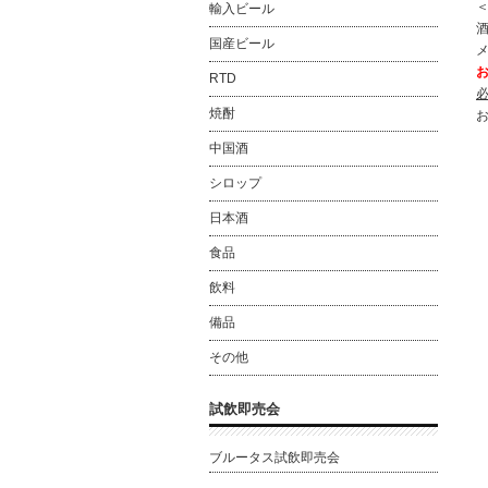
輸入ビール
酒
国産ビール
RTD
焼酎
中国酒
シロップ
日本酒
食品
飲料
備品
その他
試飲即売会
ブルータス試飲即売会