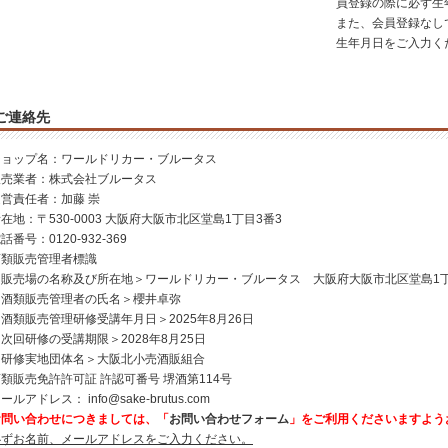
員登録の際に必ず生
また、会員登録なし
生年月日をご入力く
ご連絡先
ショップ名：ワールドリカー・ブルータス
販売業者：株式会社ブルータス
運営責任者：加藤 崇
在地：〒530-0003 大阪府大阪市北区堂島1丁目3番3
話番号：0120-932-369
酒類販売管理者標識
＜販売場の名称及び所在地＞ワールドリカー・ブルータス 大阪府大阪市北区堂島1丁
＜酒類販売管理者の氏名＞櫻井卓弥
酒類販売管理研修受講年月日＞2025年8月26日
次回研修の受講期限＞2028年8月25日
＜研修実地団体名＞大阪北小売酒販組合
類販売免許許可証 許認可番号 堺酒第114号
メールアドレス：
info@sake-brutus.com
お問い合わせにつきましては、「
お問い合わせフォーム
」をご利用くださいますよう
必ずお名前、メールアドレスをご入力ください。