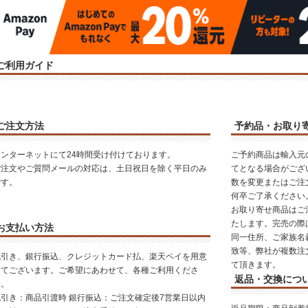
ご利用ガイド
ご注文方法
予約品・お取り
インターネットにて24時間受け付けております。
ご予約商品は輸入元
ご注文やご質問メールの対応は、土日祝日を除く平日のみ
てとなる場合がござ
です。
数を変更またはご注
何卒ご了承ください
お取り寄せ商品はご
たします。完売の際
お支払い方法
同一住所、ご家族名
致等、弊社が複数注
代引き、銀行振込、クレジットカード払、楽天ペイを用意
て頂きます。
してございます。ご希望にあわせて、各種ご利用くださ
返品・交換につ
い。
代引き：商品引渡時 銀行振込：ご注文確定後7営業日以内