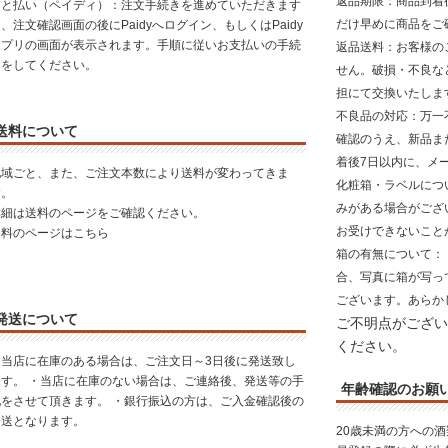
返品期限
：商品到着
あと払い（ペイディ）：注文手続きを進めていただきます
だけ早めに商品をご
、注文確認画面の後にPaidyへログイン、もしくはPaidy
アプリの画面が表示されます。手順に従いお支払いの手続
返品送料
：お客様の
きをしてください。
せん。破損・不良な
担にて交換いたしま
不良品の対応
：万一
送料について
確認のうえ、新品ま
着後7日以内に、メ
地域ごと、また、ご注文本数により送料が変わってきま
化粧箱・ラベルにつ
す。
みがある場合がござ
詳細は送料のページをご確認ください。
お受けできないこと
送料のページはこちら
箱の有無について
：
合、写真に箱が写っ
ございます。あらか
発送について
ご不明点がござい
ください。
・当店に在庫のある場合は、ご注文日～3日後に発送致し
ます。 ・当店に在庫のない場合は、ご連絡後、発送等の手
年齢確認のお願
配をさせて頂きます。 ・銀行振込の方は、ご入金確認後の
発送となります。
20歳未満の方への