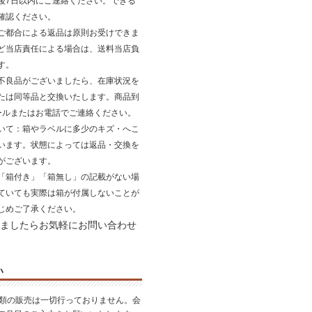
後7日以内にご連絡ください。できる
確認ください。
ご都合による返品は原則お受けできま
ど当店責任による場合は、送料当店負
す。
不良品がございましたら、在庫状況を
たは同等品と交換いたします。商品到
ールまたはお電話でご連絡ください。
いて
：箱やラベルに多少のキズ・へこ
います。状態によっては返品・交換を
がございます。
「箱付き」「箱無し」の記載がない場
ていても実際は箱が付属しないことが
じめご了承ください。
ましたらお気軽にお問い合わせ
い
酒類の販売は一切行っておりません。会