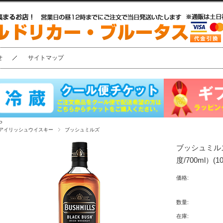
せ
サイトマップ
P
アイリッシュウイスキー
ブッシュミルズ
ブッシュミル
度/700ml）(10
価格:
数量:
在庫: