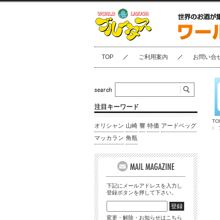
TOP
ご利用案内
お問い合
注目キーワード
TO
オリシャン
山崎
響
特価
アードベッグ
マッカラン
角瓶
下記にメールアドレスを入力し
登録ボタンを押して下さい。
変更・解除・お知らせはこちら