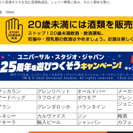
ルト原酒８０％を含む長期熟成品。シェリー樽香に富み、モルト香味も豊か。
度 700ml
マッカラン
グレンリベット
オールドパー
メーカ
アードベッグ
ラフロイグ
ボウモア
グレン
ジョニ
アラン
グレンダロッホ
バランタイン
ー
ヘネシー
カルヴァドス
ジン
梅酒
テキーラ
輸入ビール
シャンパン
カフェ