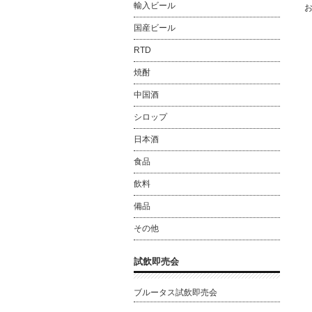
輸入ビール
国産ビール
RTD
焼酎
中国酒
シロップ
日本酒
食品
飲料
備品
その他
試飲即売会
ブルータス試飲即売会