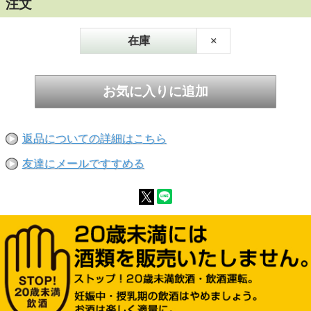
注文
を実現しました。
アイリッシュウイスキーの中でペドロヒメネス樽
の熟成は他では見られないユニークさです。
在庫
×
香り：コクのあるシェリー、ハチミツ、レーズン
などを思わせる香りにマジパンのようなニュアン
ス。
味わい：複雑で重層的、シェリーの影響が色濃い
味わい。レーズンとサルタナ種のブドウをメイン
に様々なフルーツの風味。
返品についての詳細はこちら
フィニッシュ：複雑な風味が口の中に長く余韻と
して残る。
友達にメールですすめる
アイルランドが生んだ真の伝統銘柄イーガンズ・
ウイスキー
アイルランドの由緒あるイーガン家が、1852年に
設立したP＆H Egan社。20世紀初頭にはアイルラ
ンド中部の大企業に成長しました。手がけた数多
くの事業の中でもウイスキーの製造販売は有名
で、Egan’s No.8 というプレミアムウイスキーで名
を馳せました。
生き続けるレガシー