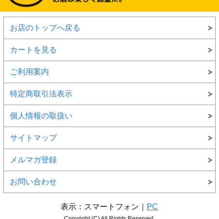
イーガン家の伝統は現代においてもしっかりと受
け継がれており、イノベイティブな製品作りにか
ける情熱は他の追随を許さないものとなっていま
お店のトップへ戻る
す。
イーガンズ・ウイスキーの魅力の源泉は、なんと
いっても伝統に裏打ちされた高い技術力にありま
カートを見る
す。優れた原酒を見極める審美眼、卓越したブレ
ンド技術と最も適切なカスクの選択といった、ウ
ご利用案内
イスキー作りにおけるすべての技術の集大成が、
イーガンズ・ウイスキーの幾層にも連なる奥深い
特定商取引法表示
味と香りを生み出しています。
46度 700ml
個人情報の取扱い
サイトマップ
メルマガ登録
お問い合わせ
表示：スマートフォン｜
PC
Copyright (C) All Rights Reserved.