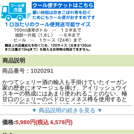
商品説明
商品番号：1020291
かつてシェリー酒の輸入も手掛けていたイーガン
家の歴史にオマージュを捧げ、アイリッシュウイ
スキーの熟成にはあまり使われることのない、極
甘口のシェリーのペドロヒメネス樽を使用すると
いう大胆な試みに挑んだウイスキー。
▼ 商品説明の続きを見る ▼
完成度の高いシングルモルトを熟成させることで
リッチで芳醇なシェリーの影響が色濃い重厚なフ
ルボディータイプです。
価格:
5,980円
(税込 6,578円)
芳醇さと豊かさというシェリー独特のフレーバー
に色濃く影響を受けたシングルモルトウイスキー