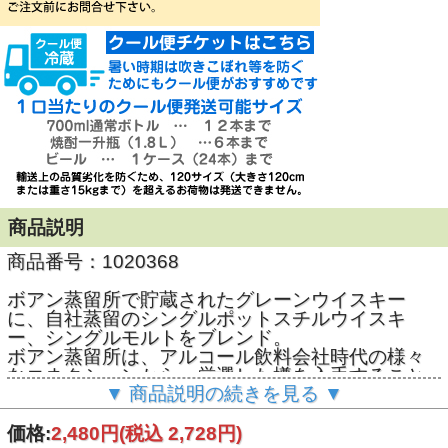
商品説明
商品番号：1020368
ボアン蒸留所で貯蔵されたグレーンウイスキー
に、自社蒸留のシングルポットスチルウイスキ
ー、シングルモルトをブレンド。
ボアン蒸留所は、アルコール飲料会社時代の様々
なコネクションから、厳選した樽を入手すること
▼ 商品説明の続きを見る ▼
ができます。
ハイクオリティな樽を使用し、様々な個性的なウ
イスキーをリリースしてきました。アイリッシュ
価格:
2,480円
(税込 2,728円)