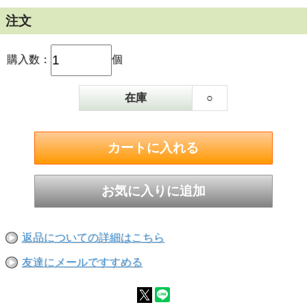
ウイスキーの伝統であるトリプル蒸留。シングル
ポットスチル、シングルモルト、シングルグレー
注文
ンのトリプルブレンド。バーボン樽、オロロシェ
リー樽、PXシェリー樽のトリプルカスク熟成。
トーストされたオーク、キャラメル、ドライフル
購入数：
個
ーツと温かみのあるスパイス感が重なり合い、濃
厚でしっかりとした味わい。
在庫
○
40度 700ml
返品についての詳細はこちら
友達にメールですすめる