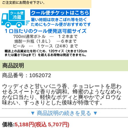
商品説明
商品番号：1052072
ウッディさと甘いバニラ香、チョコレートを思わ
せるスイートな香りが調和。蜂蜜のようななめら
かな口当たり、軽快なボディと爽やかでメロウな
味わい、すっきりとした後味が特徴です。
▼ 商品説明の続きを見る ▼
45度 700ml
価格:
5,188円
(税込 5,707円)