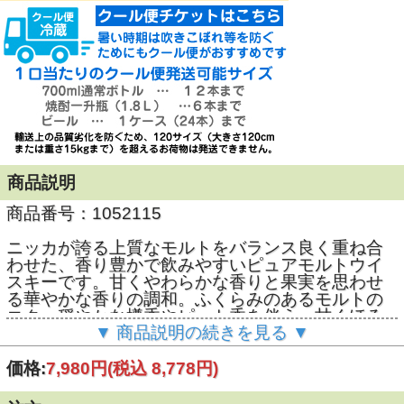
商品説明
商品番号：1052115
ニッカが誇る上質なモルトをバランス良く重ね合
わせた、香り豊かで飲みやすいピュアモルトウイ
スキーです。甘くやわらかな香りと果実を思わせ
る華やかな香りの調和。ふくらみのあるモルトの
コク。穏やかな樽香やピート香を伴う、甘くほろ
▼ 商品説明の続きを見る ▼
苦い余韻が特徴です。
43度 700ml ※逆輸入品です
価格:
7,980円
(税込 8,778円)