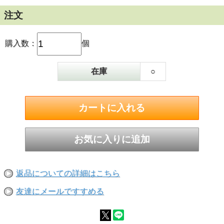
大麦産地の違い、そして初留蒸留機の違いで4つの
組み合わせが生まれる「ポットスティル」シリー
注文
ズ。
今回は蒸留機Ｋと日本産大麦の組み合わせで、
2025年のリリースであることから、「ポットステ
購入数：
個
ィルＫ 純日本大麦 2025年版」と名付けられていま
す。
在庫
○
希少な国産の麦芽を100％使用し、蒸留機Ｋで蒸留
されたノンピートタイプのシングルモルト。
今回、「ポットスティルＫ」の日本大麦シリーズ
では初めて「５年」熟成表記ができました。
華やかでフルーティ、軽やかな甘みが広がるＫ
×100%日本大麦の組み合わせをお愉しみいただけ
ます。
55.5度 500ml
返品についての詳細はこちら
友達にメールですすめる