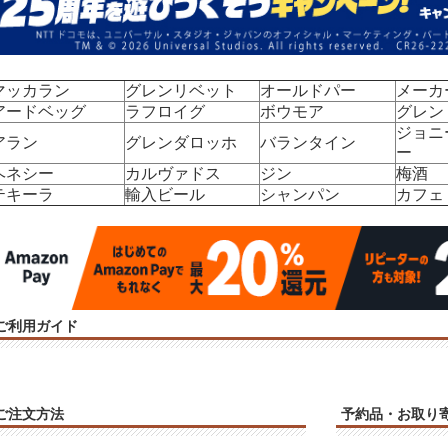
マッカラン
グレンリベット
オールドパー
メーカ
アードベッグ
ラフロイグ
ボウモア
グレン
ジョニ
アラン
グレンダロッホ
バランタイン
ー
ヘネシー
カルヴァドス
ジン
梅酒
テキーラ
輸入ビール
シャンパン
カフェ
ご利用ガイド
ご注文方法
予約品・お取り