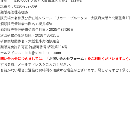
在地：〒530-0003 大阪府大阪市北区堂島1丁目3番3
話番号：0120-932-369
酒類販売管理者標識
＜販売場の名称及び所在地＞ワールドリカー・ブルータス 大阪府大阪市北区堂島1丁
＜酒類販売管理者の氏名＞櫻井卓弥
酒類販売管理研修受講年月日＞2025年8月26日
次回研修の受講期限＞2028年8月25日
＜研修実地団体名＞大阪北小売酒販組合
類販売免許許可証 許認可番号 堺酒第114号
メールアドレス：
info@sake-brutus.com
お問い合わせにつきましては、「
お問い合わせフォーム
」をご利用くださいますよう
必ずお名前、メールアドレスをご入力ください。
お名前がない場合は返信にお時間を頂戴する場合がございます。悪しからずご了承く