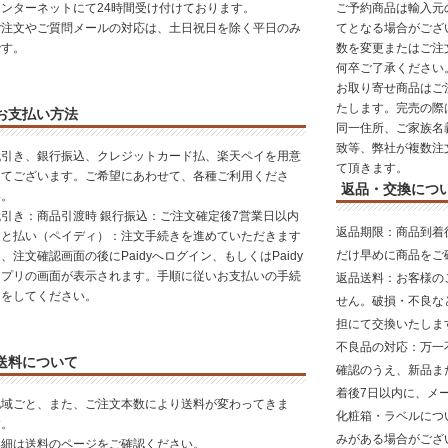
インターネットにて24時間受け付けております。
ご予約商品は輸入元
ご注文やご質問メールの対応は、土日祝日を除く平日のみ
てとなる場合がござ
です。
数を変更またはご注
何卒ご了承ください
お取り寄せ商品はご
たします。完売の際
お支払い方法
同一住所、ご家族名
致等、弊社が複数注
代引き、銀行振込、クレジットカード払、楽天ペイを用意
て頂きます。
してございます。ご希望にあわせて、各種ご利用くださ
返品・交換につ
い。
代引き：商品引渡時 銀行振込：ご注文確定後7営業日以内
返品期限
：商品到着
あと払い（ペイディ）：注文手続きを進めていただきます
だけ早めに商品をご
、注文確認画面の後にPaidyへログイン、もしくはPaidy
アプリの画面が表示されます。手順に従いお支払いの手続
返品送料
：お客様の
きをしてください。
せん。破損・不良な
担にて交換いたしま
不良品の対応
：万一
送料について
確認のうえ、新品ま
着後7日以内に、メ
地域ごと、また、ご注文本数により送料が変わってきま
化粧箱・ラベルにつ
す。
みがある場合がござ
詳細は送料のページをご確認ください。