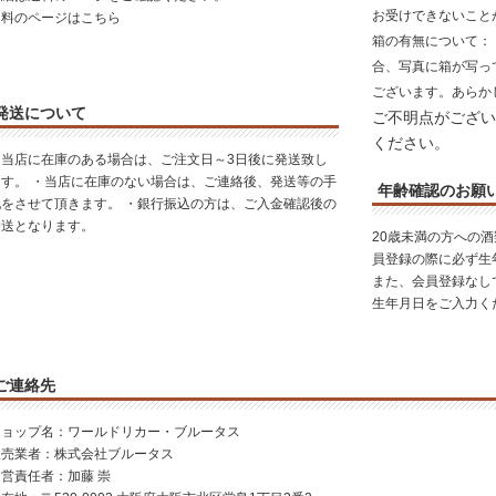
お受けできないこと
送料のページはこちら
箱の有無について
：
合、写真に箱が写っ
ございます。あらか
発送について
ご不明点がござい
ください。
・当店に在庫のある場合は、ご注文日～3日後に発送致し
ます。 ・当店に在庫のない場合は、ご連絡後、発送等の手
年齢確認のお願
配をさせて頂きます。 ・銀行振込の方は、ご入金確認後の
発送となります。
20歳未満の方への
員登録の際に必ず生
また、会員登録なし
生年月日をご入力く
ご連絡先
ショップ名：ワールドリカー・ブルータス
販売業者：株式会社ブルータス
運営責任者：加藤 崇