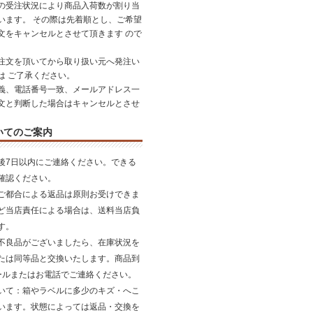
の受注状況により商品入荷数が割り当
います。 その際は先着順とし、ご希望
文をキャンセルとさせて頂きます ので
。
注文を頂いてから取り扱い元へ発注い
は ご了承ください。
義、電話番号一致、メールアドレス一
文と判断した場合はキャンセルとさせ
いてのご案内
後7日以内にご連絡ください。できる
確認ください。
ご都合による返品は原則お受けできま
ど当店責任による場合は、送料当店負
す。
不良品がございましたら、在庫状況を
たは同等品と交換いたします。商品到
ールまたはお電話でご連絡ください。
いて
：箱やラベルに多少のキズ・へこ
います。状態によっては返品・交換を