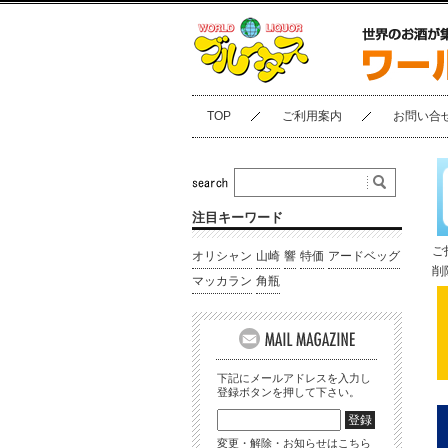
TOP
ご利用案内
お問い合
注目キーワード
ご
オリシャン
山崎
響
特価
アードベッグ
削
マッカラン
角瓶
下記にメールアドレスを入力し
登録ボタンを押して下さい。
変更・解除・お知らせはこちら