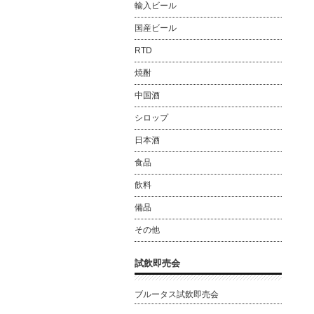
輸入ビール
国産ビール
RTD
焼酎
中国酒
シロップ
日本酒
食品
飲料
備品
その他
試飲即売会
ブルータス試飲即売会