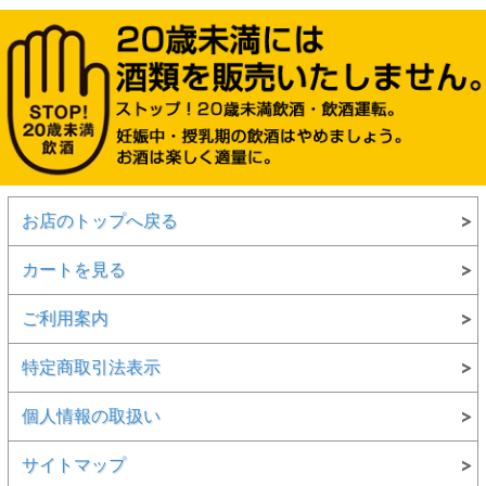
見を楽しむように、春ならではの特別な味わいを
お愉しみください。
BOTANICALS ボタニカル
日本の自然が育んだ、六種の和素材
桜花、桜葉、煎茶、玉露、山椒、柚子。
日本を代表するクラフトジンを目指したROKUに
は、豊かな日本の四季が育んだ六種のジャパニー
ズ・ボタニカルを選びました。 自然の恵みをもら
さず頂くため、それぞれを旬の時期に収穫し、蒸
お店のトップへ戻る
溜。 四季の実りが折り重なるようにして、ROKU
の香味を生みだしています。
カートを見る
ベースとなるトラディショナルな8種のボタニカル
ジュニパーベリー、コリアンダーシード、アンジ
ご利用案内
ェリカルート、アンジェリカシード、カルダモン
シード、シナモン、ビターオレンジピール、レモ
特定商取引法表示
ンピール
個人情報の取扱い
テイスティングノート
香り：日本の柑橘と桜の花が織りなす、明るく心
地よい香り。柔らかなフローラルノートが、日本
サイトマップ
の春の移ろいを感じさせる。