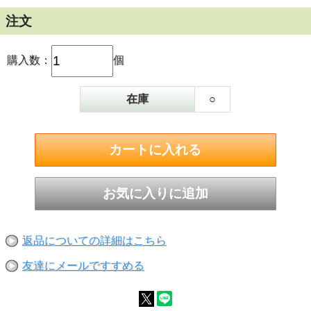
注文
購入数：
個
在庫
○
商品番号：3010778
日本人の季節を愛でる文化の「花見」をテーマに
した「ROKU〈六〉ROKU SAKURA BLOOM
EDITION」が登場です。ROKU〈六〉の特長であ
返品についての詳細はこちら
る和素材由来の繊細なバランスを保ちながら、桜
の華やかな香りと甘く豊かな味わいを感じられる
友達にメールですすめる
味わいに仕上げました。パッケージは、春風に舞
う桜を華やかに表現し、軽やかで心躍る春を演出
しました。儚くも美しい桜を愛でる日本の春・花