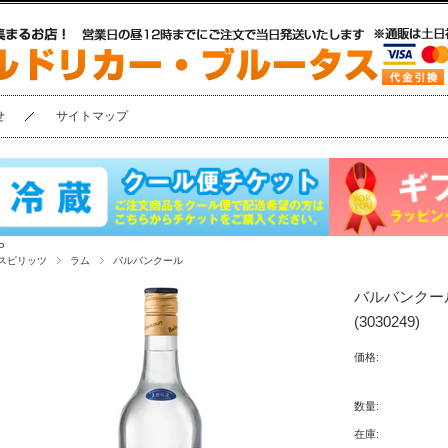
せ
サイトマップ
P
スピリッツ
ラム
バルバンクール
バルバンクール
(3030249)
価格:
数量:
在庫: