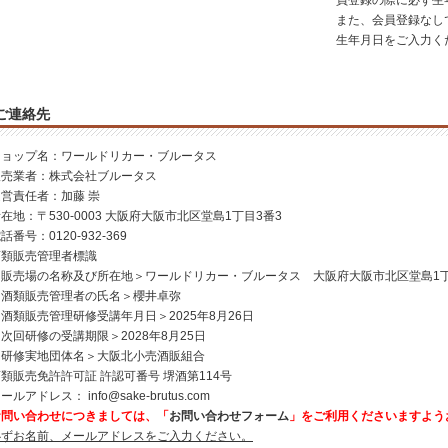
員登録の際に必ず生
また、会員登録なし
生年月日をご入力く
ご連絡先
ショップ名：ワールドリカー・ブルータス
販売業者：株式会社ブルータス
運営責任者：加藤 崇
在地：〒530-0003 大阪府大阪市北区堂島1丁目3番3
話番号：0120-932-369
酒類販売管理者標識
＜販売場の名称及び所在地＞ワールドリカー・ブルータス 大阪府大阪市北区堂島1丁
＜酒類販売管理者の氏名＞櫻井卓弥
酒類販売管理研修受講年月日＞2025年8月26日
次回研修の受講期限＞2028年8月25日
＜研修実地団体名＞大阪北小売酒販組合
類販売免許許可証 許認可番号 堺酒第114号
メールアドレス：
info@sake-brutus.com
お問い合わせにつきましては、「
お問い合わせフォーム
」をご利用くださいますよう
必ずお名前、メールアドレスをご入力ください。