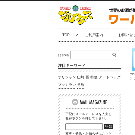
TOP
ご利用案内
お問い合
注目キーワード
TO
オリシャン
山崎
響
特価
アードベッグ
マッカラン
角瓶
下記にメールアドレスを入力し
登録ボタンを押して下さい。
変更・解除・お知らせはこちら