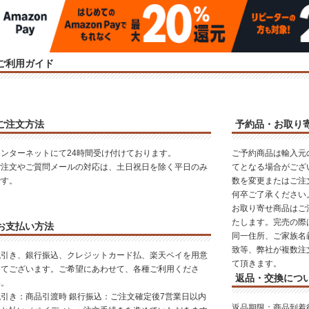
ご利用ガイド
ご注文方法
予約品・お取り
インターネットにて24時間受け付けております。
ご予約商品は輸入元
ご注文やご質問メールの対応は、土日祝日を除く平日のみ
てとなる場合がござ
です。
数を変更またはご注
何卒ご了承ください
お取り寄せ商品はご
たします。完売の際
お支払い方法
同一住所、ご家族名
致等、弊社が複数注
代引き、銀行振込、クレジットカード払、楽天ペイを用意
て頂きます。
してございます。ご希望にあわせて、各種ご利用くださ
返品・交換につ
い。
代引き：商品引渡時 銀行振込：ご注文確定後7営業日以内
返品期限
：商品到着