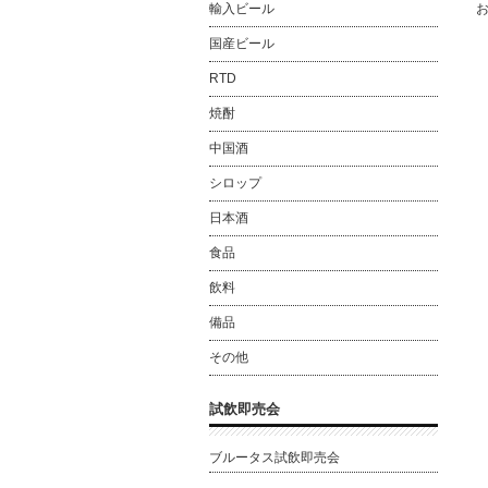
輸入ビール
国産ビール
RTD
焼酎
中国酒
シロップ
日本酒
食品
飲料
備品
その他
試飲即売会
ブルータス試飲即売会