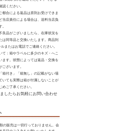
確認ください。
ご都合による返品は原則お受けできま
ど当店責任による場合は、送料当店負
す。
不良品がございましたら、在庫状況を
たは同等品と交換いたします。商品到
ールまたはお電話でご連絡ください。
いて
：箱やラベルに多少のキズ・へこ
います。状態によっては返品・交換を
がございます。
「箱付き」「箱無し」の記載がない場
ていても実際は箱が付属しないことが
じめご了承ください。
ましたらお気軽にお問い合わせ
い
酒類の販売は一切行っておりません。会