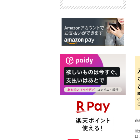
商
新
は