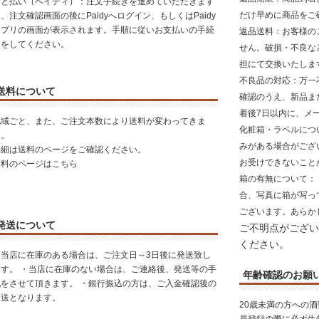
あと払い（ペイディ）：注文手続きを進めていただきます
だけ早めに商品をご
、注文確認画面の後にPaidyへログイン、もしくはPaidy
アプリの画面が表示されます。手順に従いお支払いの手続
返品送料
：お客様の
きをしてください。
せん。破損・不良な
担にて交換いたしま
不良品の対応
：万一
送料について
確認のうえ、新品ま
着後7日以内に、メ
地域ごと、また、ご注文本数により送料が変わってきま
化粧箱・ラベルにつ
す。
みがある場合がござ
詳細は送料のページをご確認ください。
お受けできないこと
送料のページはこちら
箱の有無について
：
合、写真に箱が写っ
ございます。あらか
発送について
ご不明点がござい
ください。
・当店に在庫のある場合は、ご注文日～3日後に発送致し
ます。 ・当店に在庫のない場合は、ご連絡後、発送等の手
年齢確認のお願
配をさせて頂きます。 ・銀行振込の方は、ご入金確認後の
発送となります。
20歳未満の方への