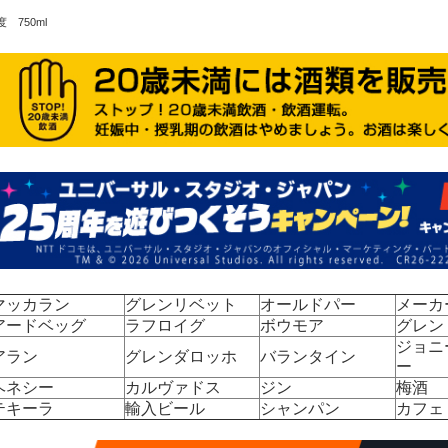
度 750ml
マッカラン
グレンリベット
オールドパー
メーカ
アードベッグ
ラフロイグ
ボウモア
グレン
ジョニ
アラン
グレンダロッホ
バランタイン
ー
ヘネシー
カルヴァドス
ジン
梅酒
テキーラ
輸入ビール
シャンパン
カフェ