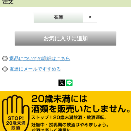
注文
レンデッドラムです。
青りんご、マスカット、搾りたてのさとうきびジ
在庫
×
ュース、はちみつのような、爽やかで清涼感のあ
る香りに、ココナッツのようなトロピカルでクリ
ーミーな印象と、羊羹のような和菓子を思わせる
甘く香ばしい風味が特徴的。豊かな香味に対し
て、後味はスッキリとしており、飲み方の自由度
を広げます。
黒糖ラムだからこそ感じられる和菓子の二ュアン
返品についての詳細はこちら
スは、ジャパニーズラムと呼ぶにも相応しい特徴
です。
友達にメールですすめる
和洋問わずスイーツへの利用もオススメです。和
を感じる新しいラムを、自由にお楽しみくださ
い。
40度 720ml