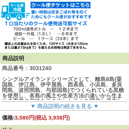
商品説明
商品番号：3031240
シングルアイランドシリーズとして、離島8島(粟
国島、伊江島、伊平屋島、西表島、小浜島、多良
間島、波照間島、与那国島)でつくられている黒糖
を使用し、各島の風土や生産方法の違いから生ま
れる黒糖の個性を引き出したラムを開発し発売し
▼ 商品説明の続きを見る ▼
てきました。
THE OKINAWA ISLANDS RUMは、島ごとに個性
が異なる黒糖の風味と島の風土に丁寧に向き合
価格:
3,580円
(税込 3,938円)
い、8島の黒糖からできる個性豊かなラムの原酒を
ブレンドして仕上げた、沖縄の魅力が詰まったブ