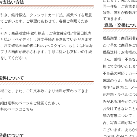
たします。完売の際
お支払い方法
同一住所、ご家族名
致等、弊社が複数注
代引き、銀行振込、クレジットカード払、楽天ペイを用意
て頂きます。
してございます。ご希望にあわせて、各種ご利用くださ
返品・交換につ
い。
代引き：商品引渡時 銀行振込：ご注文確定後7営業日以内
返品期限
：商品到着
あと払い（ペイディ）：注文手続きを進めていただきます
だけ早めに商品をご
、注文確認画面の後にPaidyへログイン、もしくはPaidy
アプリの画面が表示されます。手順に従いお支払いの手続
返品送料
：お客様の
きをしてください。
せん。破損・不良な
担にて交換いたしま
不良品の対応
：万一
送料について
確認のうえ、新品ま
着後7日以内に、メ
地域ごと、また、ご注文本数により送料が変わってきま
化粧箱・ラベルにつ
す。
みがある場合がござ
詳細は送料のページをご確認ください。
お受けできないこと
送料のページはこちら
箱の有無について
：
合、写真に箱が写っ
ございます。あらか
発送について
ご不明点がござい