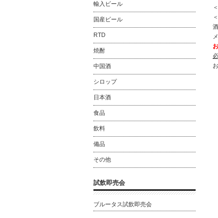
輸入ビール
＜
国産ビール
酒
RTD
焼酎
中国酒
シロップ
日本酒
食品
飲料
備品
その他
試飲即売会
ブルータス試飲即売会