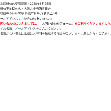
次回研修の受講期限＞2028年8月25日
＜研修実地団体名＞大阪北小売酒販組合
類販売免許許可証 許認可番号 堺酒第114号
メールアドレス：
info@sake-brutus.com
お問い合わせにつきましては、「
お問い合わせフォーム
」をご利用くださいますよう
必ずお名前、メールアドレスをご入力ください。
お名前がない場合は返信にお時間を頂戴する場合がございます。悪しからずご了承く