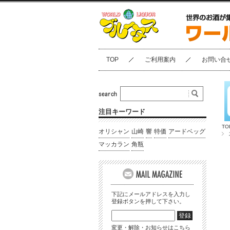
TOP
ご利用案内
お問い合
注目キーワード
TO
オリシャン
山崎
響
特価
アードベッグ
マッカラン
角瓶
下記にメールアドレスを入力し
登録ボタンを押して下さい。
変更・解除・お知らせはこちら