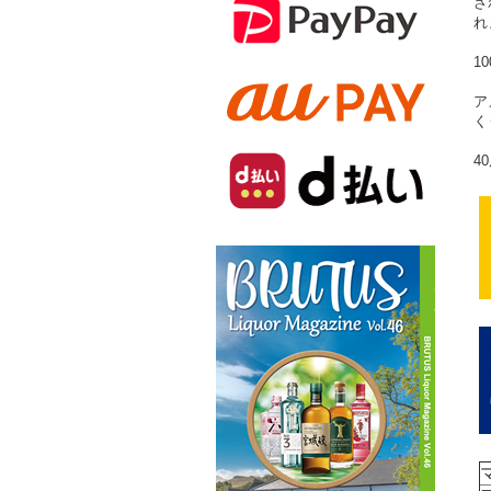
さ
れ
1
ア
く
4