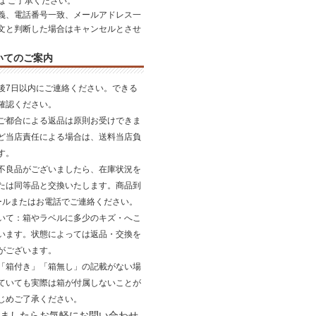
は ご了承ください。
義、電話番号一致、メールアドレス一
文と判断した場合はキャンセルとさせ
いてのご案内
後7日以内にご連絡ください。できる
確認ください。
ご都合による返品は原則お受けできま
ど当店責任による場合は、送料当店負
す。
不良品がございましたら、在庫状況を
たは同等品と交換いたします。商品到
ールまたはお電話でご連絡ください。
いて
：箱やラベルに多少のキズ・へこ
います。状態によっては返品・交換を
がございます。
「箱付き」「箱無し」の記載がない場
ていても実際は箱が付属しないことが
じめご了承ください。
ましたらお気軽にお問い合わせ