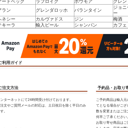
アードベッグ
ラフロイグ
ボウモア
グレン
ジョニ
アラン
グレンダロッホ
バランタイン
ー
ヘネシー
カルヴァドス
ジン
梅酒
テキーラ
輸入ビール
シャンパン
カフェ
ご利用ガイド
ご注文方法
予約品・お取り
インターネットにて24時間受け付けております。
ご予約商品は輸入元
ご注文やご質問メールの対応は、土日祝日を除く平日のみ
てとなる場合がござ
です。
数を変更またはご注
何卒ご了承ください
お取り寄せ商品はご