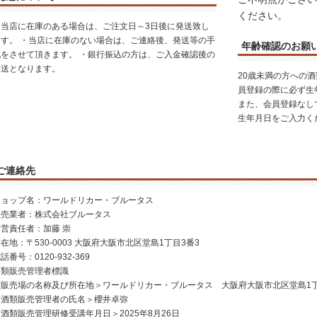
ください。
・当店に在庫のある場合は、ご注文日～3日後に発送致し
ます。 ・当店に在庫のない場合は、ご連絡後、発送等の手
年齢確認のお願
配をさせて頂きます。 ・銀行振込の方は、ご入金確認後の
発送となります。
20歳未満の方への
員登録の際に必ず生
また、会員登録なし
生年月日をご入力く
ご連絡先
ショップ名：ワールドリカー・ブルータス
販売業者：株式会社ブルータス
運営責任者：加藤 崇
在地：〒530-0003 大阪府大阪市北区堂島1丁目3番3
話番号：0120-932-369
酒類販売管理者標識
＜販売場の名称及び所在地＞ワールドリカー・ブルータス 大阪府大阪市北区堂島1丁
＜酒類販売管理者の氏名＞櫻井卓弥
酒類販売管理研修受講年月日＞2025年8月26日