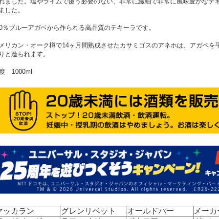
れました。塩やライムで覆う必要のない、非常に繊細で非常に風味豊かなテ
ました。
00％ブルーアガベから作られる高品質のテキーラです。
メリカン・オーク樽で14ヶ月間熟成させたカサミゴスのアネホは、アガベを平
りと造られます。
0度 1000ml
マッカラン
グレンリベット
オールドパー
メーカ