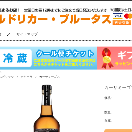
せ
サイトマップ
P
スピリッツ
テキーラ
カーサミーゴス
カーサミーゴス・
価格:
数量:
在庫: