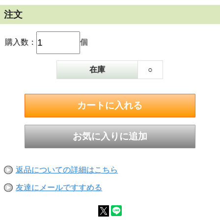
リキュールです。
パールパウダーは沈殿しやすいため、ロングカク
注文
テルにはストローやマドラーの添えがおすすめ。
軽く混ぜることで、ふわりと舞い上がる煌めきが
グラスに花開きます。
購入数：
個
原材料：糖類（砂糖、果糖）、醸造アルコール
（国内製造）、マンゴーピューレ／香料、酸味
在庫
○
料、着色料（二酸化チタン、黄色４号）
9度 500ml
返品についての詳細はこちら
友達にメールですすめる