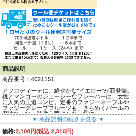
商品説明
商品番号：4021151
アフロディーテに、鮮やかな“イエロー”が新登場。
桃とマンゴーのジューシーなフレーバーは、女性
に人気の王道コンビ。定番のファジーネーブルや
ファジーグレープフルーツも、きらめくパールの
魔法で、ひと味違う華やかな一杯に。
▼ 商品説明の続きを見る ▼
特長
キラキラと舞うパールパウダーが入った、ピーチ
価格:
2,100円
(税込 2,310円)