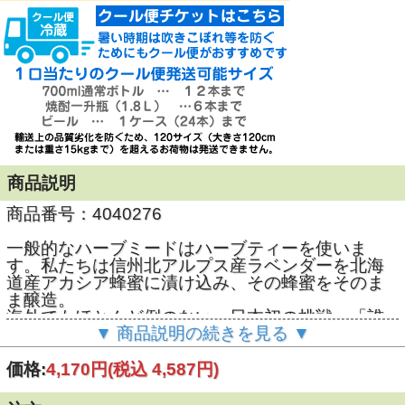
商品説明
商品番号：4040276
一般的なハーブミードはハーブティーを使いま
す。私たちは信州北アルプス産ラベンダーを北海
道産アカシア蜂蜜に漬け込み、その蜂蜜をそのま
ま醸造。
海外でもほとんど例のない、日本初の挑戦。「誰
▼ 商品説明の続きを見る ▼
も見たことのない一杯」を追求した1300本限定で
す。
価格:
4,170円
(税込 4,587円)
11度 375ml