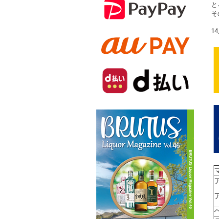
と
そ
1