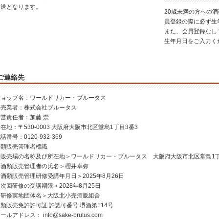
発送となります。
20歳未満の方への
員登録の際に必ず生
また、会員登録なし
生年月日をご入力く
ご連絡先
ショップ名：ワールドリカー・ブルータス
販売業者：株式会社ブルータス
運営責任者：加藤 崇
在地：〒530-0003 大阪府大阪市北区堂島1丁目3番3
話番号：0120-932-369
酒類販売管理者標識
＜販売場の名称及び所在地＞ワールドリカー・ブルータス 大阪府大阪市北区堂島1丁
＜酒類販売管理者の氏名＞櫻井卓弥
酒類販売管理研修受講年月日＞2025年8月26日
次回研修の受講期限＞2028年8月25日
＜研修実地団体名＞大阪北小売酒販組合
類販売免許許可証 許認可番号 堺酒第114号
メールアドレス：
info@sake-brutus.com