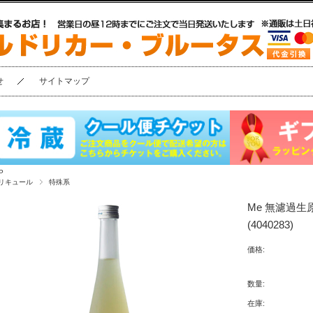
せ
サイトマップ
P
リキュール
特殊系
Me 無濾過生
(4040283)
価格:
数量:
在庫: