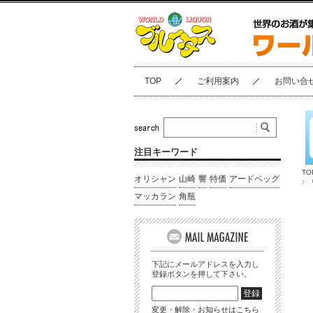
TOP
ご利用案内
お問い合
注目キーワード
TO
オリシャン
山崎
響
特価
アードベッグ
マッカラン
角瓶
下記にメールアドレスを入力し
登録ボタンを押して下さい。
変更・解除・お知らせはこちら