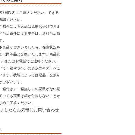
後7日以内にご連絡ください。できる
確認ください。
ご都合による返品は原則お受けできま
ど当店責任による場合は、送料当店負
す。
不良品がございましたら、在庫状況を
たは同等品と交換いたします。商品到
ールまたはお電話でご連絡ください。
いて
：箱やラベルに多少のキズ・へこ
います。状態によっては返品・交換を
がございます。
「箱付き」「箱無し」の記載がない場
ていても実際は箱が付属しないことが
じめご了承ください。
ましたらお気軽にお問い合わせ
い