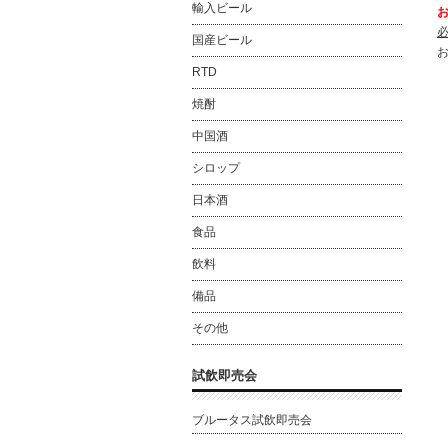
輸入ビール
国産ビール
RTD
焼酎
中国酒
シロップ
日本酒
食品
飲料
備品
その他
試飲即売会
ブルータス試飲即売会