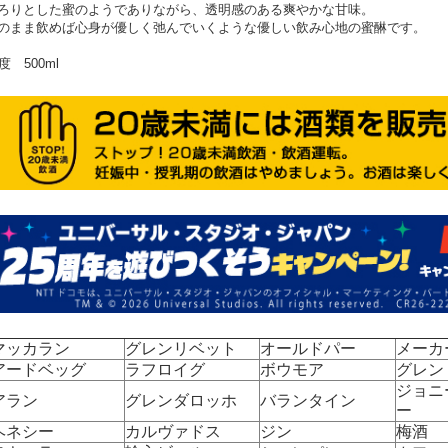
ろりとした蜜のようでありながら、透明感のある爽やかな甘味。
のまま飲めば心身が優しく弛んでいくような優しい飲み心地の蜜醂です。
4度 500ml
マッカラン
グレンリベット
オールドパー
メーカ
アードベッグ
ラフロイグ
ボウモア
グレン
ジョニ
アラン
グレンダロッホ
バランタイン
ー
ヘネシー
カルヴァドス
ジン
梅酒