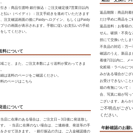
い。
代引き：商品引渡時 銀行振込：ご注文確定後7営業日以内
返品期限
：商品到着
あと払い（ペイディ）：注文手続きを進めていただきます
だけ早めに商品をご
、注文確認画面の後にPaidyへログイン、もしくはPaidy
アプリの画面が表示されます。手順に従いお支払いの手続
返品送料
：お客様の
きをしてください。
せん。破損・不良な
担にて交換いたしま
不良品の対応
：万一
送料について
確認のうえ、新品ま
着後7日以内に、メ
地域ごと、また、ご注文本数により送料が変わってきま
化粧箱・ラベルにつ
す。
みがある場合がござ
詳細は送料のページをご確認ください。
お受けできないこと
送料のページはこちら
箱の有無について
：
合、写真に箱が写っ
ございます。あらか
発送について
ご不明点がござい
ください。
・当店に在庫のある場合は、ご注文日～3日後に発送致し
ます。 ・当店に在庫のない場合は、ご連絡後、発送等の手
年齢確認のお願
配をさせて頂きます。 ・銀行振込の方は、ご入金確認後の