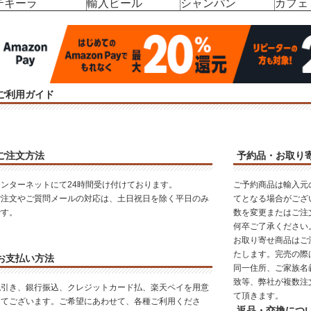
テキーラ
輸入ビール
シャンパン
カフェ
ご利用ガイド
ご注文方法
予約品・お取り
インターネットにて24時間受け付けております。
ご予約商品は輸入元
ご注文やご質問メールの対応は、土日祝日を除く平日のみ
てとなる場合がござ
です。
数を変更またはご注
何卒ご了承ください
お取り寄せ商品はご
たします。完売の際
お支払い方法
同一住所、ご家族名
致等、弊社が複数注
代引き、銀行振込、クレジットカード払、楽天ペイを用意
て頂きます。
してございます。ご希望にあわせて、各種ご利用くださ
返品・交換につ