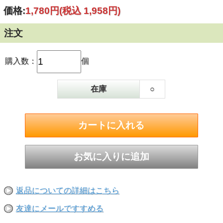
ペーニャス地方に位置します。州の中でも比較的
標高が高く、昼夜の温度差と年間の日照量が平均
価格:
1,780円
(税込 1,958円)
2,200時間という環境から、良質なブドウが実りま
す。
注文
徹底した品質管理の下、満足感が味わえるバリュ
ーなスペインワインをどうぞお試しください。
購入数：
個
この商品はバッグインボックスです。開封後の保
存は1ヶ月が目安となっております。
在庫
○
白/辛口 シャルドネ100% 3000ml
返品についての詳細はこちら
友達にメールですすめる