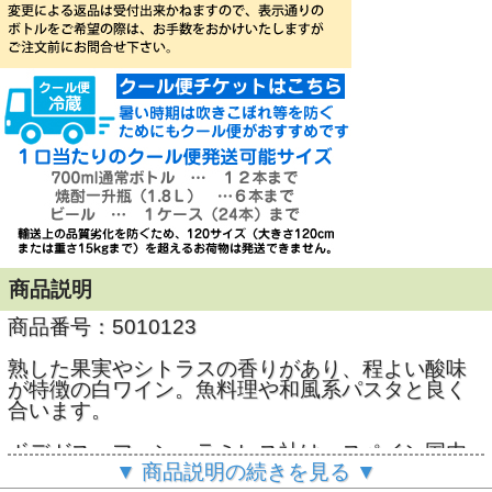
商品説明
商品番号：5010123
熟した果実やシトラスの香りがあり、程よい酸味
が特徴の白ワイン。魚料理や和風系パスタと良く
合います。
ボデガス・ファン・ラミレス社は、スペイン国内
▼ 商品説明の続きを見る ▼
で最大の耕作面積を誇るラ・マンチャ州のバルデ