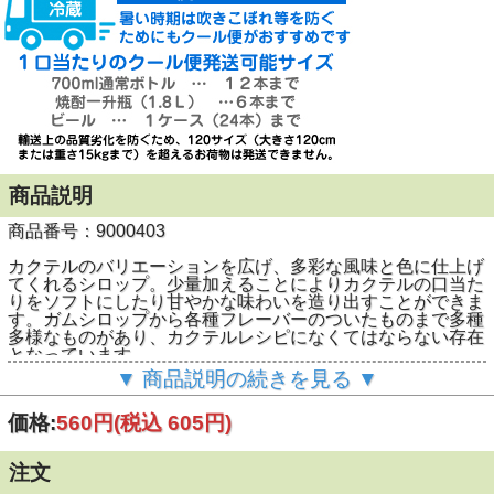
商品説明
商品番号：9000403
カクテルのバリエーションを広げ、多彩な風味と色に仕上げ
てくれるシロップ。少量加えることによりカクテルの口当た
りをソフトにしたり甘やかな味わいを造り出すことができま
す。ガムシロップから各種フレーバーのついたものまで多種
多様なものがあり、カクテルレシピになくてはならない存在
となっています。
▼ 商品説明の続きを見る ▼
600ｍｌ
価格:
560円
(税込 605円)
注文