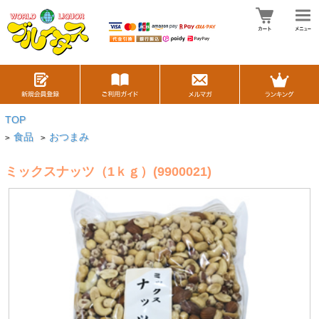
TOP
食品
おつまみ
>
>
ミックスナッツ（1ｋｇ）(9900021)