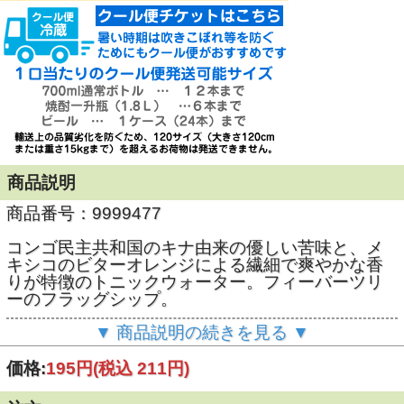
商品説明
商品番号：9999477
コンゴ民主共和国のキナ由来の優しい苦味と、メ
キシコのビターオレンジによる繊細で爽やかな香
りが特徴のトニックウォーター。フィーバーツリ
ーのフラッグシップ。
▼ 商品説明の続きを見る ▼
「フィーバーツリー」は、世界中から厳選した植
物由来の成分を使用したプレミアムミキサーで
す。 お酒の味わいを引き立てるカクテル素材とし
価格:
195円
(税込 211円)
てだけでなく、味わいの良さからソフトドリンク
としても飲食店で使用されています。 イギリスの