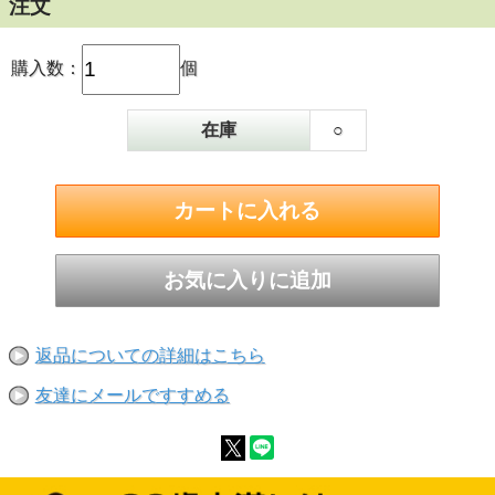
注文
アルコール飲料専門誌、ドリンクス・インターナ
ショナルにおいて、「ベストセリングブランド」
「トップトレンディングブランド」の2部門で、9
購入数：
個
年連続で1位を受賞。
200ml
在庫
○
返品についての詳細はこちら
友達にメールですすめる